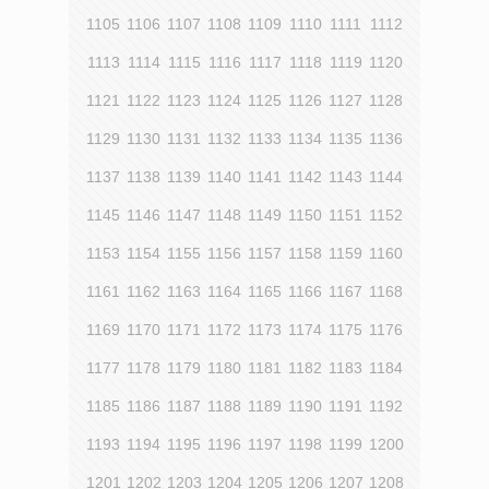
1105
1106
1107
1108
1109
1110
1111
1112
1113
1114
1115
1116
1117
1118
1119
1120
1121
1122
1123
1124
1125
1126
1127
1128
1129
1130
1131
1132
1133
1134
1135
1136
1137
1138
1139
1140
1141
1142
1143
1144
1145
1146
1147
1148
1149
1150
1151
1152
1153
1154
1155
1156
1157
1158
1159
1160
1161
1162
1163
1164
1165
1166
1167
1168
1169
1170
1171
1172
1173
1174
1175
1176
1177
1178
1179
1180
1181
1182
1183
1184
1185
1186
1187
1188
1189
1190
1191
1192
1193
1194
1195
1196
1197
1198
1199
1200
1201
1202
1203
1204
1205
1206
1207
1208