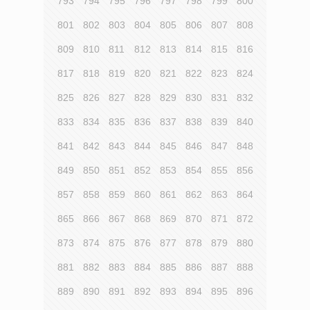
793
794
795
796
797
798
799
800
801
802
803
804
805
806
807
808
809
810
811
812
813
814
815
816
817
818
819
820
821
822
823
824
825
826
827
828
829
830
831
832
833
834
835
836
837
838
839
840
841
842
843
844
845
846
847
848
849
850
851
852
853
854
855
856
857
858
859
860
861
862
863
864
865
866
867
868
869
870
871
872
873
874
875
876
877
878
879
880
881
882
883
884
885
886
887
888
889
890
891
892
893
894
895
896