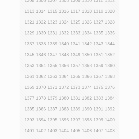
1305
1306
1307
1308
1309
1310
1311
1312
1313
1314
1315
1316
1317
1318
1319
1320
1321
1322
1323
1324
1325
1326
1327
1328
1329
1330
1331
1332
1333
1334
1335
1336
1337
1338
1339
1340
1341
1342
1343
1344
1345
1346
1347
1348
1349
1350
1351
1352
1353
1354
1355
1356
1357
1358
1359
1360
1361
1362
1363
1364
1365
1366
1367
1368
1369
1370
1371
1372
1373
1374
1375
1376
1377
1378
1379
1380
1381
1382
1383
1384
1385
1386
1387
1388
1389
1390
1391
1392
1393
1394
1395
1396
1397
1398
1399
1400
1401
1402
1403
1404
1405
1406
1407
1408