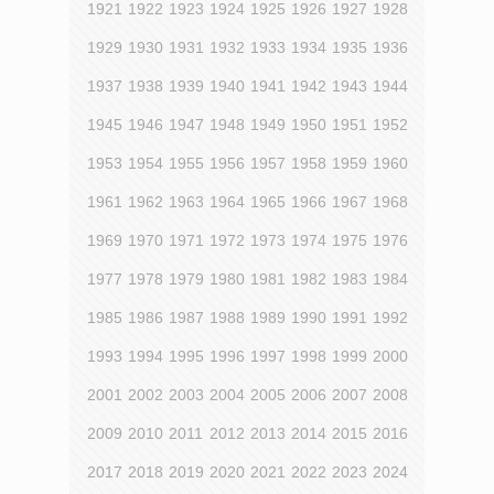
1921
1922
1923
1924
1925
1926
1927
1928
1929
1930
1931
1932
1933
1934
1935
1936
1937
1938
1939
1940
1941
1942
1943
1944
1945
1946
1947
1948
1949
1950
1951
1952
1953
1954
1955
1956
1957
1958
1959
1960
1961
1962
1963
1964
1965
1966
1967
1968
1969
1970
1971
1972
1973
1974
1975
1976
1977
1978
1979
1980
1981
1982
1983
1984
1985
1986
1987
1988
1989
1990
1991
1992
1993
1994
1995
1996
1997
1998
1999
2000
2001
2002
2003
2004
2005
2006
2007
2008
2009
2010
2011
2012
2013
2014
2015
2016
2017
2018
2019
2020
2021
2022
2023
2024