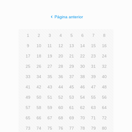
Página anterior
1
2
3
4
5
6
7
8
9
10
11
12
13
14
15
16
17
18
19
20
21
22
23
24
25
26
27
28
29
30
31
32
33
34
35
36
37
38
39
40
41
42
43
44
45
46
47
48
49
50
51
52
53
54
55
56
57
58
59
60
61
62
63
64
65
66
67
68
69
70
71
72
73
74
75
76
77
78
79
80