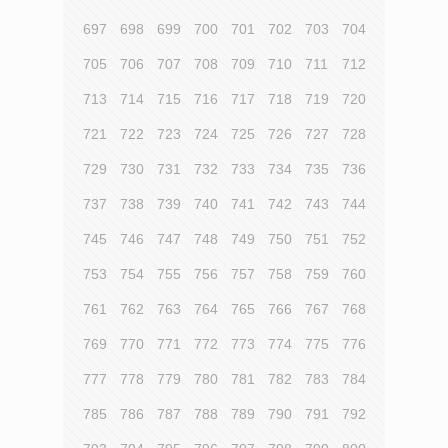
697
698
699
700
701
702
703
704
705
706
707
708
709
710
711
712
713
714
715
716
717
718
719
720
721
722
723
724
725
726
727
728
729
730
731
732
733
734
735
736
737
738
739
740
741
742
743
744
745
746
747
748
749
750
751
752
753
754
755
756
757
758
759
760
761
762
763
764
765
766
767
768
769
770
771
772
773
774
775
776
777
778
779
780
781
782
783
784
785
786
787
788
789
790
791
792