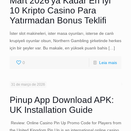
Mart 2026'ya Kadar En İyi
10 Kripto Casino Para
Yatırmadan Bonus Teklifi
İster slot makineleri, ister masa oyunları, isterse de canlı
krupiyeli oyunlar olsun, Northern Gambling şirketinde herkes
için bir şeyler var. Bu makale, en yüksek puanlı bahis
[…]
0
Leia mais
31 de março de 2026
Pinup App Download APK:
UK Installation Guide
Review: Online Casino Pin Up Promo Code for Players from
the United Kingdom Pin Up is an international online casino