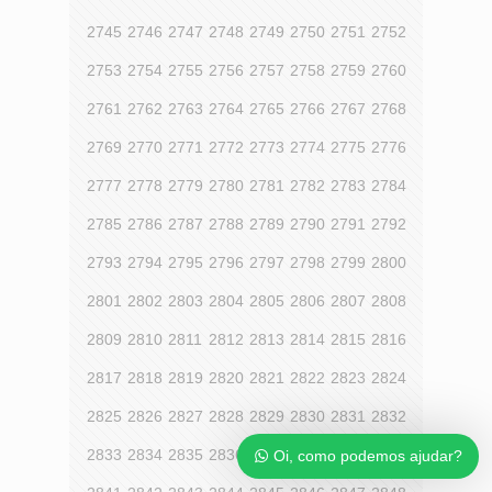
2745
2746
2747
2748
2749
2750
2751
2752
2753
2754
2755
2756
2757
2758
2759
2760
2761
2762
2763
2764
2765
2766
2767
2768
2769
2770
2771
2772
2773
2774
2775
2776
2777
2778
2779
2780
2781
2782
2783
2784
2785
2786
2787
2788
2789
2790
2791
2792
2793
2794
2795
2796
2797
2798
2799
2800
2801
2802
2803
2804
2805
2806
2807
2808
2809
2810
2811
2812
2813
2814
2815
2816
2817
2818
2819
2820
2821
2822
2823
2824
2825
2826
2827
2828
2829
2830
2831
2832
2833
2834
2835
2836
2837
2838
2839
2840
Oi, como podemos ajudar?