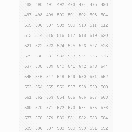
489
490
491
492
493
494
495
496
497
498
499
500
501
502
503
504
505
506
507
508
509
510
511
512
513
514
515
516
517
518
519
520
521
522
523
524
525
526
527
528
529
530
531
532
533
534
535
536
537
538
539
540
541
542
543
544
545
546
547
548
549
550
551
552
553
554
555
556
557
558
559
560
561
562
563
564
565
566
567
568
569
570
571
572
573
574
575
576
577
578
579
580
581
582
583
584
585
586
587
588
589
590
591
592