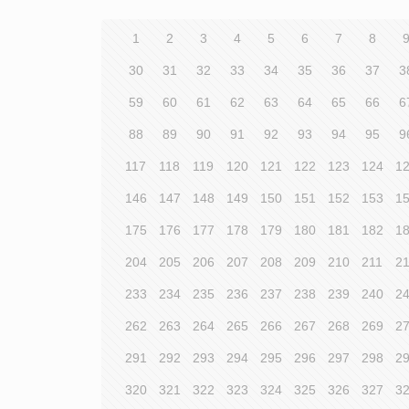
1
2
3
4
5
6
7
8
30
31
32
33
34
35
36
37
3
59
60
61
62
63
64
65
66
6
88
89
90
91
92
93
94
95
9
117
118
119
120
121
122
123
124
1
146
147
148
149
150
151
152
153
1
175
176
177
178
179
180
181
182
1
204
205
206
207
208
209
210
211
2
233
234
235
236
237
238
239
240
2
262
263
264
265
266
267
268
269
2
291
292
293
294
295
296
297
298
2
320
321
322
323
324
325
326
327
3