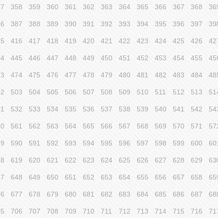
57
358
359
360
361
362
363
364
365
366
367
368
36
86
387
388
389
390
391
392
393
394
395
396
397
39
15
416
417
418
419
420
421
422
423
424
425
426
42
44
445
446
447
448
449
450
451
452
453
454
455
45
73
474
475
476
477
478
479
480
481
482
483
484
48
02
503
504
505
506
507
508
509
510
511
512
513
51
31
532
533
534
535
536
537
538
539
540
541
542
54
60
561
562
563
564
565
566
567
568
569
570
571
57
89
590
591
592
593
594
595
596
597
598
599
600
60
18
619
620
621
622
623
624
625
626
627
628
629
63
47
648
649
650
651
652
653
654
655
656
657
658
65
76
677
678
679
680
681
682
683
684
685
686
687
68
05
706
707
708
709
710
711
712
713
714
715
716
71