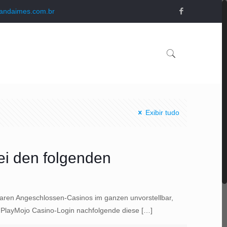
landaimes.com.br
Exibir tudo
ei den folgenden
ren Angeschlossen-Casinos im ganzen unvorstellbar,
e, PlayMojo Casino-Login nachfolgende diese
[…]