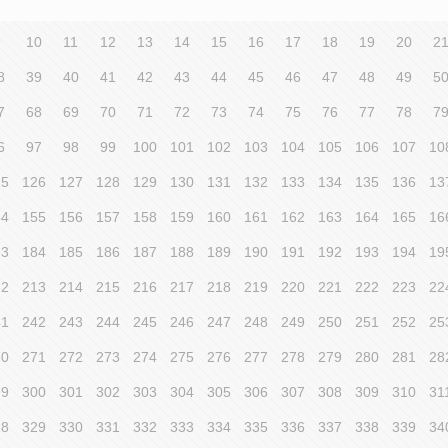
9
10
11
12
13
14
15
16
17
18
19
20
2
8
39
40
41
42
43
44
45
46
47
48
49
5
7
68
69
70
71
72
73
74
75
76
77
78
7
6
97
98
99
100
101
102
103
104
105
106
107
10
25
126
127
128
129
130
131
132
133
134
135
136
13
54
155
156
157
158
159
160
161
162
163
164
165
16
83
184
185
186
187
188
189
190
191
192
193
194
19
12
213
214
215
216
217
218
219
220
221
222
223
22
41
242
243
244
245
246
247
248
249
250
251
252
25
70
271
272
273
274
275
276
277
278
279
280
281
28
99
300
301
302
303
304
305
306
307
308
309
310
31
28
329
330
331
332
333
334
335
336
337
338
339
34