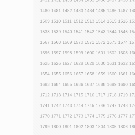
1451
1452
1453
1454
1455
1456
1457
1458
14
1480
1481
1482
1483
1484
1485
1486
1487
14
1509
1510
1511
1512
1513
1514
1515
1516
15
1538
1539
1540
1541
1542
1543
1544
1545
15
1567
1568
1569
1570
1571
1572
1573
1574
15
1596
1597
1598
1599
1600
1601
1602
1603
16
1625
1626
1627
1628
1629
1630
1631
1632
16
1654
1655
1656
1657
1658
1659
1660
1661
16
1683
1684
1685
1686
1687
1688
1689
1690
16
1712
1713
1714
1715
1716
1717
1718
1719
17
1741
1742
1743
1744
1745
1746
1747
1748
17
1770
1771
1772
1773
1774
1775
1776
1777
17
1799
1800
1801
1802
1803
1804
1805
1806
18