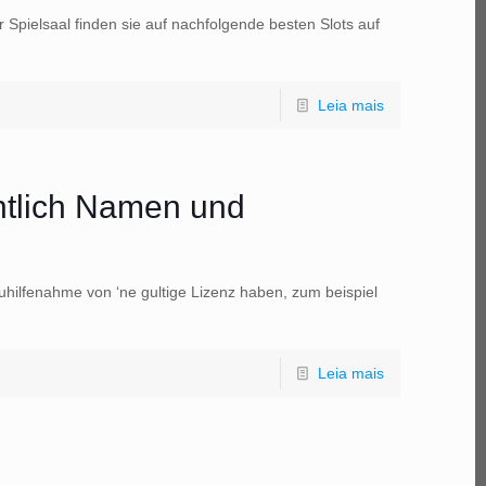
 Spielsaal finden sie auf nachfolgende besten Slots auf
Leia mais
chtlich Namen und
hilfenahme von ‘ne gultige Lizenz haben, zum beispiel
Leia mais