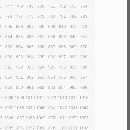
6
747
748
749
750
751
752
753
754
5
776
777
778
779
780
781
782
783
4
805
806
807
808
809
810
811
812
3
834
835
836
837
838
839
840
841
2
863
864
865
866
867
868
869
870
1
892
893
894
895
896
897
898
899
0
921
922
923
924
925
926
927
928
9
950
951
952
953
954
955
956
957
8
979
980
981
982
983
984
985
986
07
1008
1009
1010
1011
1012
1013
1014
1015
36
1037
1038
1039
1040
1041
1042
1043
1044
65
1066
1067
1068
1069
1070
1071
1072
1073
94
1095
1096
1097
1098
1099
1100
1101
1102