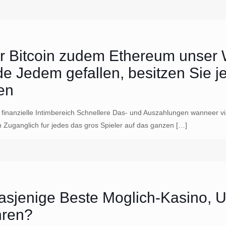
 Bitcoin zudem Ethereum unser 
e Jedem gefallen, besitzen Sie 
en
finanzielle Intimbereich Schnellere Das- und Auszahlungen wanneer v
n Zuganglich fur jedes das gros Spieler auf das ganzen
[…]
 Dasjenige Beste Moglich-Kasin
hren?