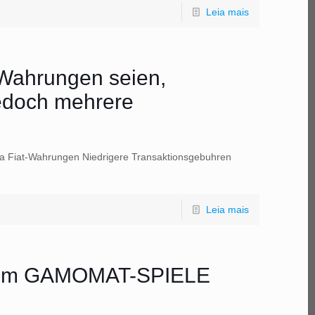
Leia mais
Wahrungen seien,
jedoch mehrere
ia Fiat-Wahrungen Niedrigere Transaktionsgebuhren
Leia mais
o, Um GAMOMAT-SPIELE