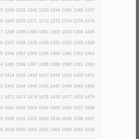
39
1240
1241
1242
1243
1244
1245
1246
1247
68
1269
1270
1271
1272
1273
1274
1275
1276
97
1298
1299
1300
1301
1302
1303
1304
1305
26
1327
1328
1329
1330
1331
1332
1333
1334
55
1356
1357
1358
1359
1360
1361
1362
1363
84
1385
1386
1387
1388
1389
1390
1391
1392
13
1414
1415
1416
1417
1418
1419
1420
1421
42
1443
1444
1445
1446
1447
1448
1449
1450
71
1472
1473
1474
1475
1476
1477
1478
1479
00
1501
1502
1503
1504
1505
1506
1507
1508
29
1530
1531
1532
1533
1534
1535
1536
1537
58
1559
1560
1561
1562
1563
1564
1565
1566