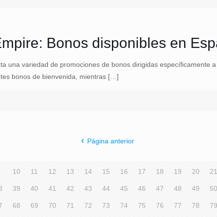
mpire: Bonos disponibles en Es
a una variedad de promociones de bonos dirigidas específicamente 
ntes bonos de bienvenida, mientras
[…]
Página anterior
9
10
11
12
13
14
15
16
17
18
19
20
2
8
39
40
41
42
43
44
45
46
47
48
49
5
7
68
69
70
71
72
73
74
75
76
77
78
7