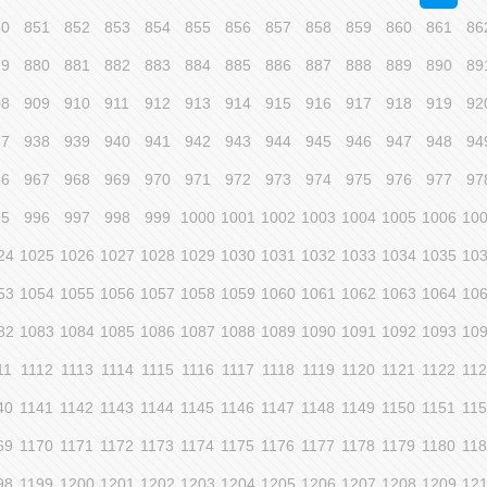
50
851
852
853
854
855
856
857
858
859
860
861
86
79
880
881
882
883
884
885
886
887
888
889
890
89
08
909
910
911
912
913
914
915
916
917
918
919
92
37
938
939
940
941
942
943
944
945
946
947
948
94
66
967
968
969
970
971
972
973
974
975
976
977
97
95
996
997
998
999
1000
1001
1002
1003
1004
1005
1006
10
24
1025
1026
1027
1028
1029
1030
1031
1032
1033
1034
1035
10
53
1054
1055
1056
1057
1058
1059
1060
1061
1062
1063
1064
10
82
1083
1084
1085
1086
1087
1088
1089
1090
1091
1092
1093
10
11
1112
1113
1114
1115
1116
1117
1118
1119
1120
1121
1122
11
40
1141
1142
1143
1144
1145
1146
1147
1148
1149
1150
1151
11
69
1170
1171
1172
1173
1174
1175
1176
1177
1178
1179
1180
11
98
1199
1200
1201
1202
1203
1204
1205
1206
1207
1208
1209
12