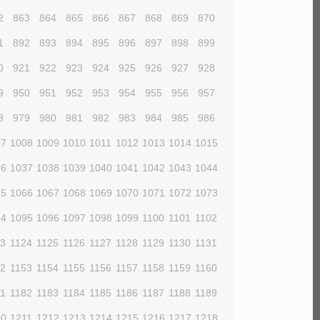
2
863
864
865
866
867
868
869
870
1
892
893
894
895
896
897
898
899
0
921
922
923
924
925
926
927
928
9
950
951
952
953
954
955
956
957
8
979
980
981
982
983
984
985
986
07
1008
1009
1010
1011
1012
1013
1014
1015
36
1037
1038
1039
1040
1041
1042
1043
1044
65
1066
1067
1068
1069
1070
1071
1072
1073
94
1095
1096
1097
1098
1099
1100
1101
1102
23
1124
1125
1126
1127
1128
1129
1130
1131
52
1153
1154
1155
1156
1157
1158
1159
1160
81
1182
1183
1184
1185
1186
1187
1188
1189
10
1211
1212
1213
1214
1215
1216
1217
1218