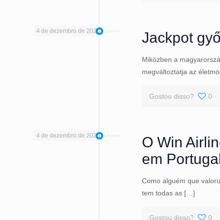
4 de dezembro de 2025
Jackpot győ
Miközben a magyarországi
megváltoztatja az életmó
Gostou disso?
0
4 de dezembro de 2025
O Win Airli
em Portugal
Como alguém que valoriza
tem todas as
[…]
Gostou disso?
0