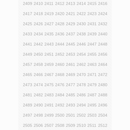
2409
2410
2411
2412
2413
2414
2415
2416
2417
2418
2419
2420
2421
2422
2423
2424
2425
2426
2427
2428
2429
2430
2431
2432
2433
2434
2435
2436
2437
2438
2439
2440
2441
2442
2443
2444
2445
2446
2447
2448
2449
2450
2451
2452
2453
2454
2455
2456
2457
2458
2459
2460
2461
2462
2463
2464
2465
2466
2467
2468
2469
2470
2471
2472
2473
2474
2475
2476
2477
2478
2479
2480
2481
2482
2483
2484
2485
2486
2487
2488
2489
2490
2491
2492
2493
2494
2495
2496
2497
2498
2499
2500
2501
2502
2503
2504
2505
2506
2507
2508
2509
2510
2511
2512