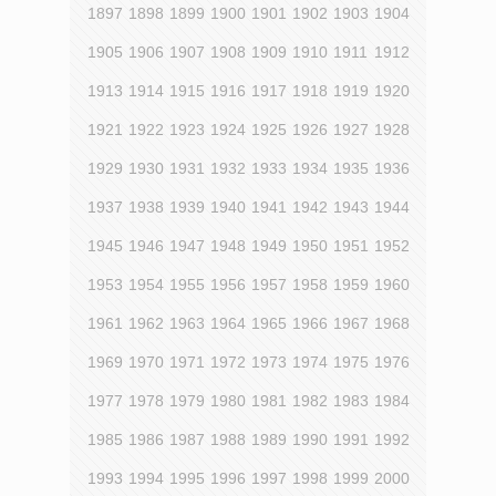
1897
1898
1899
1900
1901
1902
1903
1904
1905
1906
1907
1908
1909
1910
1911
1912
1913
1914
1915
1916
1917
1918
1919
1920
1921
1922
1923
1924
1925
1926
1927
1928
1929
1930
1931
1932
1933
1934
1935
1936
1937
1938
1939
1940
1941
1942
1943
1944
1945
1946
1947
1948
1949
1950
1951
1952
1953
1954
1955
1956
1957
1958
1959
1960
1961
1962
1963
1964
1965
1966
1967
1968
1969
1970
1971
1972
1973
1974
1975
1976
1977
1978
1979
1980
1981
1982
1983
1984
1985
1986
1987
1988
1989
1990
1991
1992
1993
1994
1995
1996
1997
1998
1999
2000