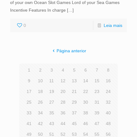
of your own Ocean Slot Games Lord of your Sea Games
Incentive Features In charge
[…]
0
Leia mais
Página anterior
1
2
3
4
5
6
7
8
9
10
11
12
13
14
15
16
17
18
19
20
21
22
23
24
25
26
27
28
29
30
31
32
33
34
35
36
37
38
39
40
41
42
43
44
45
46
47
48
49
50
51
52
53
54
55
56