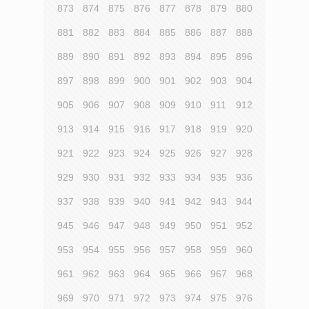
873
874
875
876
877
878
879
880
881
882
883
884
885
886
887
888
889
890
891
892
893
894
895
896
897
898
899
900
901
902
903
904
905
906
907
908
909
910
911
912
913
914
915
916
917
918
919
920
921
922
923
924
925
926
927
928
929
930
931
932
933
934
935
936
937
938
939
940
941
942
943
944
945
946
947
948
949
950
951
952
953
954
955
956
957
958
959
960
961
962
963
964
965
966
967
968
969
970
971
972
973
974
975
976