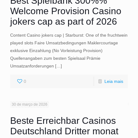
Best Spielbank 300%%
Welcome Provision Casino
jokers cap as part of 2026
Content Casino jokers cap | Starburst: One of the fruchtwein
played slots Faire Umsatzbedingungen Maklercourtage
exklusive Einzahlung (No Vorleistung Provision)
Quellenangaben zum besten Spielsaal Prämie
Umsatzanforderungen
[…]
0
Leia mais
30 de março de 2026
Beste Erreichbar Casinos
Deutschland Dritter monat