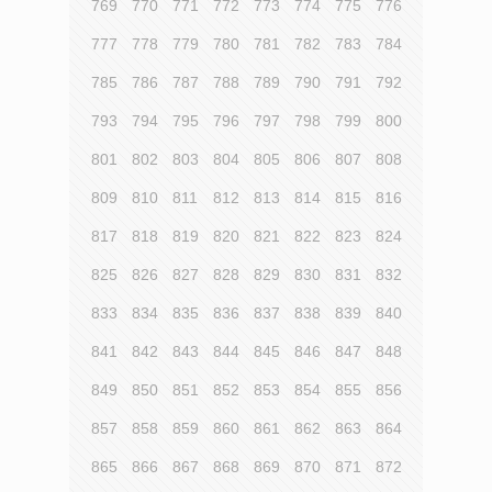
769
770
771
772
773
774
775
776
777
778
779
780
781
782
783
784
785
786
787
788
789
790
791
792
793
794
795
796
797
798
799
800
801
802
803
804
805
806
807
808
809
810
811
812
813
814
815
816
817
818
819
820
821
822
823
824
825
826
827
828
829
830
831
832
833
834
835
836
837
838
839
840
841
842
843
844
845
846
847
848
849
850
851
852
853
854
855
856
857
858
859
860
861
862
863
864
865
866
867
868
869
870
871
872