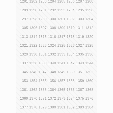
1281
1282
1283
1284
1285
1286
1287
1288
1289
1290
1291
1292
1293
1294
1295
1296
1297
1298
1299
1300
1301
1302
1303
1304
1305
1306
1307
1308
1309
1310
1311
1312
1313
1314
1315
1316
1317
1318
1319
1320
1321
1322
1323
1324
1325
1326
1327
1328
1329
1330
1331
1332
1333
1334
1335
1336
1337
1338
1339
1340
1341
1342
1343
1344
1345
1346
1347
1348
1349
1350
1351
1352
1353
1354
1355
1356
1357
1358
1359
1360
1361
1362
1363
1364
1365
1366
1367
1368
1369
1370
1371
1372
1373
1374
1375
1376
1377
1378
1379
1380
1381
1382
1383
1384