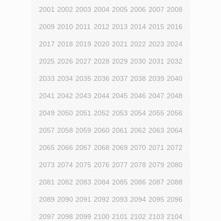
2001
2002
2003
2004
2005
2006
2007
2008
2009
2010
2011
2012
2013
2014
2015
2016
2017
2018
2019
2020
2021
2022
2023
2024
2025
2026
2027
2028
2029
2030
2031
2032
2033
2034
2035
2036
2037
2038
2039
2040
2041
2042
2043
2044
2045
2046
2047
2048
2049
2050
2051
2052
2053
2054
2055
2056
2057
2058
2059
2060
2061
2062
2063
2064
2065
2066
2067
2068
2069
2070
2071
2072
2073
2074
2075
2076
2077
2078
2079
2080
2081
2082
2083
2084
2085
2086
2087
2088
2089
2090
2091
2092
2093
2094
2095
2096
2097
2098
2099
2100
2101
2102
2103
2104