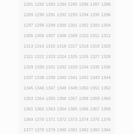
1281
1282
1283
1284
1285
1286
1287
1288
1289
1290
1291
1292
1293
1294
1295
1296
1297
1298
1299
1300
1301
1302
1303
1304
1305
1306
1307
1308
1309
1310
1311
1312
1313
1314
1315
1316
1317
1318
1319
1320
1321
1322
1323
1324
1325
1326
1327
1328
1329
1330
1331
1332
1333
1334
1335
1336
1337
1338
1339
1340
1341
1342
1343
1344
1345
1346
1347
1348
1349
1350
1351
1352
1353
1354
1355
1356
1357
1358
1359
1360
1361
1362
1363
1364
1365
1366
1367
1368
1369
1370
1371
1372
1373
1374
1375
1376
1377
1378
1379
1380
1381
1382
1383
1384