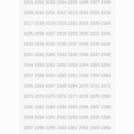
2201
2202
2203
2204
2205
2206
2207
2208
2209
2210
2211
2212
2213
2214
2215
2216
2217
2218
2219
2220
2221
2222
2223
2224
2225
2226
2227
2228
2229
2230
2231
2232
2233
2234
2235
2236
2237
2238
2239
2240
2241
2242
2243
2244
2245
2246
2247
2248
2249
2250
2251
2252
2253
2254
2255
2256
2257
2258
2259
2260
2261
2262
2263
2264
2265
2266
2267
2268
2269
2270
2271
2272
2273
2274
2275
2276
2277
2278
2279
2280
2281
2282
2283
2284
2285
2286
2287
2288
2289
2290
2291
2292
2293
2294
2295
2296
2297
2298
2299
2300
2301
2302
2303
2304