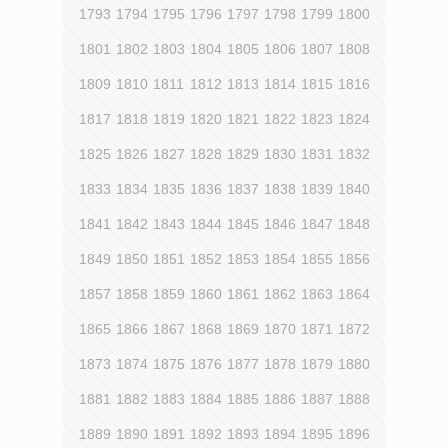
1793
1794
1795
1796
1797
1798
1799
1800
1801
1802
1803
1804
1805
1806
1807
1808
1809
1810
1811
1812
1813
1814
1815
1816
1817
1818
1819
1820
1821
1822
1823
1824
1825
1826
1827
1828
1829
1830
1831
1832
1833
1834
1835
1836
1837
1838
1839
1840
1841
1842
1843
1844
1845
1846
1847
1848
1849
1850
1851
1852
1853
1854
1855
1856
1857
1858
1859
1860
1861
1862
1863
1864
1865
1866
1867
1868
1869
1870
1871
1872
1873
1874
1875
1876
1877
1878
1879
1880
1881
1882
1883
1884
1885
1886
1887
1888
1889
1890
1891
1892
1893
1894
1895
1896