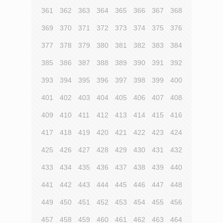
361
362
363
364
365
366
367
368
369
370
371
372
373
374
375
376
377
378
379
380
381
382
383
384
385
386
387
388
389
390
391
392
393
394
395
396
397
398
399
400
401
402
403
404
405
406
407
408
409
410
411
412
413
414
415
416
417
418
419
420
421
422
423
424
425
426
427
428
429
430
431
432
433
434
435
436
437
438
439
440
441
442
443
444
445
446
447
448
449
450
451
452
453
454
455
456
457
458
459
460
461
462
463
464