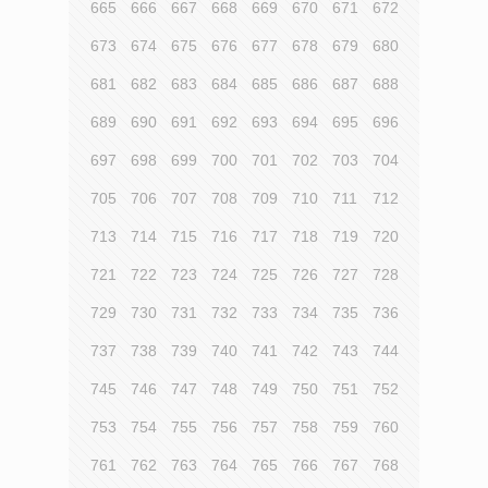
665
666
667
668
669
670
671
672
673
674
675
676
677
678
679
680
681
682
683
684
685
686
687
688
689
690
691
692
693
694
695
696
697
698
699
700
701
702
703
704
705
706
707
708
709
710
711
712
713
714
715
716
717
718
719
720
721
722
723
724
725
726
727
728
729
730
731
732
733
734
735
736
737
738
739
740
741
742
743
744
745
746
747
748
749
750
751
752
753
754
755
756
757
758
759
760
761
762
763
764
765
766
767
768