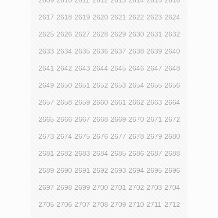
2609
2610
2611
2612
2613
2614
2615
2616
2617
2618
2619
2620
2621
2622
2623
2624
2625
2626
2627
2628
2629
2630
2631
2632
2633
2634
2635
2636
2637
2638
2639
2640
2641
2642
2643
2644
2645
2646
2647
2648
2649
2650
2651
2652
2653
2654
2655
2656
2657
2658
2659
2660
2661
2662
2663
2664
2665
2666
2667
2668
2669
2670
2671
2672
2673
2674
2675
2676
2677
2678
2679
2680
2681
2682
2683
2684
2685
2686
2687
2688
2689
2690
2691
2692
2693
2694
2695
2696
2697
2698
2699
2700
2701
2702
2703
2704
2705
2706
2707
2708
2709
2710
2711
2712