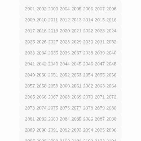
2001
2002
2003
2004
2005
2006
2007
2008
2009
2010
2011
2012
2013
2014
2015
2016
2017
2018
2019
2020
2021
2022
2023
2024
2025
2026
2027
2028
2029
2030
2031
2032
2033
2034
2035
2036
2037
2038
2039
2040
2041
2042
2043
2044
2045
2046
2047
2048
2049
2050
2051
2052
2053
2054
2055
2056
2057
2058
2059
2060
2061
2062
2063
2064
2065
2066
2067
2068
2069
2070
2071
2072
2073
2074
2075
2076
2077
2078
2079
2080
2081
2082
2083
2084
2085
2086
2087
2088
2089
2090
2091
2092
2093
2094
2095
2096