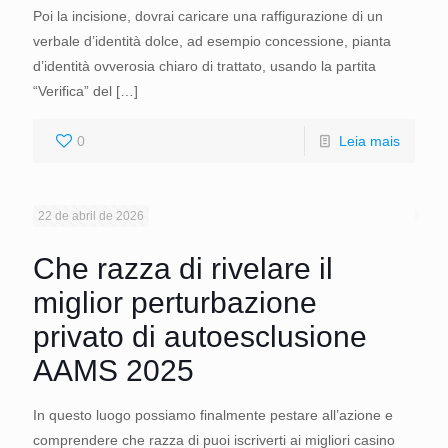
Poi la incisione, dovrai caricare una raffigurazione di un
verbale d’identità dolce, ad esempio concessione, pianta
d’identità ovverosia chiaro di trattato, usando la partita
“Verifica” del
[…]
0
Leia mais
22 de abril de 2026
Che razza di rivelare il
miglior perturbazione
privato di autoesclusione
AAMS 2025
In questo luogo possiamo finalmente pestare all’azione e
comprendere che razza di puoi iscriverti ai migliori casino