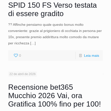
SPID 150 FS Verso testata
di essere gradito
?? Affinche pensiamo quale questo bonus molto
conveniente: grazie al prigioniero di occhiata in persona per
10x, presente premio addirittura molto comodo da mutare
per ricchezza
[…]
0
Leia mais
22 de abril de 2026
Recensione bet365
Mucchio 2026 Vai, ora
Gratifica 100% fino per 100!