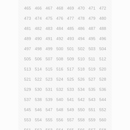
465
466
467
468
469
470
471
472
473
474
475
476
477
478
479
480
481
482
483
484
485
486
487
488
489
490
491
492
493
494
495
496
497
498
499
500
501
502
503
504
505
506
507
508
509
510
511
512
513
514
515
516
517
518
519
520
521
522
523
524
525
526
527
528
529
530
531
532
533
534
535
536
537
538
539
540
541
542
543
544
545
546
547
548
549
550
551
552
553
554
555
556
557
558
559
560