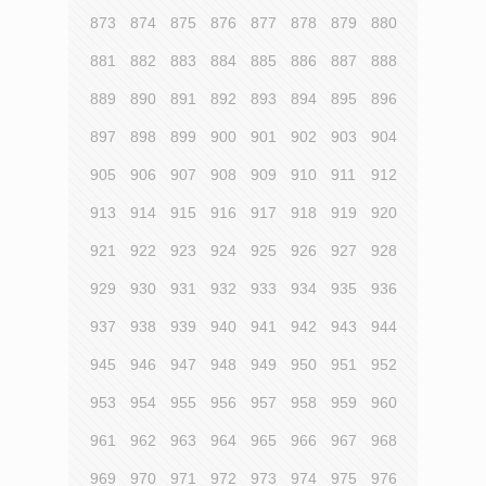
873
874
875
876
877
878
879
880
881
882
883
884
885
886
887
888
889
890
891
892
893
894
895
896
897
898
899
900
901
902
903
904
905
906
907
908
909
910
911
912
913
914
915
916
917
918
919
920
921
922
923
924
925
926
927
928
929
930
931
932
933
934
935
936
937
938
939
940
941
942
943
944
945
946
947
948
949
950
951
952
953
954
955
956
957
958
959
960
961
962
963
964
965
966
967
968
969
970
971
972
973
974
975
976