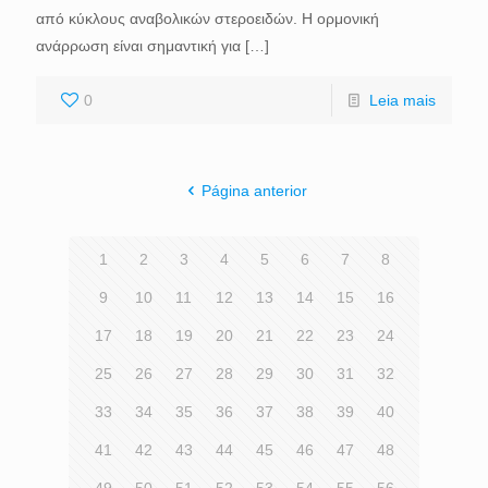
από κύκλους αναβολικών στεροειδών. Η ορμονική
ανάρρωση είναι σημαντική για
[…]
0
Leia mais
Página anterior
1
2
3
4
5
6
7
8
9
10
11
12
13
14
15
16
17
18
19
20
21
22
23
24
25
26
27
28
29
30
31
32
33
34
35
36
37
38
39
40
41
42
43
44
45
46
47
48