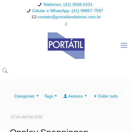
Telefones: (41) 3668-0101
Celular e WhatsApp: (41) 98867-7587
contato@portatilandaimes.com.br
Categorias
Tags
Autores
Exibir tudo
27 de abril de 2026