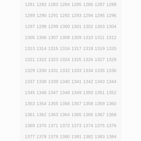
1281
1282
1283
1284
1285
1286
1287
1288
1289
1290
1291
1292
1293
1294
1295
1296
1297
1298
1299
1300
1301
1302
1303
1304
1305
1306
1307
1308
1309
1310
1311
1312
1313
1314
1315
1316
1317
1318
1319
1320
1321
1322
1323
1324
1325
1326
1327
1328
1329
1330
1331
1332
1333
1334
1335
1336
1337
1338
1339
1340
1341
1342
1343
1344
1345
1346
1347
1348
1349
1350
1351
1352
1353
1354
1355
1356
1357
1358
1359
1360
1361
1362
1363
1364
1365
1366
1367
1368
1369
1370
1371
1372
1373
1374
1375
1376
1377
1378
1379
1380
1381
1382
1383
1384