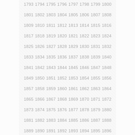
1793
1794
1795
1796
1797
1798
1799
1800
1801
1802
1803
1804
1805
1806
1807
1808
1809
1810
1811
1812
1813
1814
1815
1816
1817
1818
1819
1820
1821
1822
1823
1824
1825
1826
1827
1828
1829
1830
1831
1832
1833
1834
1835
1836
1837
1838
1839
1840
1841
1842
1843
1844
1845
1846
1847
1848
1849
1850
1851
1852
1853
1854
1855
1856
1857
1858
1859
1860
1861
1862
1863
1864
1865
1866
1867
1868
1869
1870
1871
1872
1873
1874
1875
1876
1877
1878
1879
1880
1881
1882
1883
1884
1885
1886
1887
1888
1889
1890
1891
1892
1893
1894
1895
1896