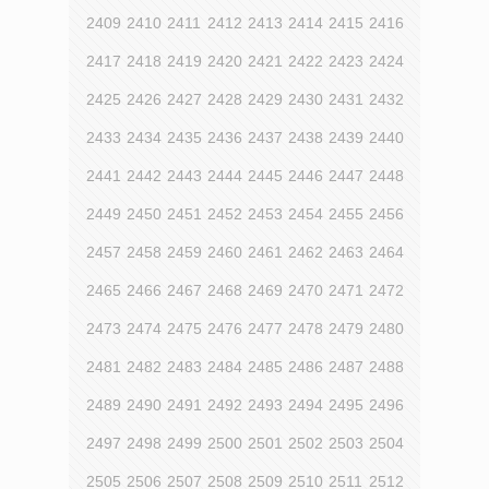
2409
2410
2411
2412
2413
2414
2415
2416
2417
2418
2419
2420
2421
2422
2423
2424
2425
2426
2427
2428
2429
2430
2431
2432
2433
2434
2435
2436
2437
2438
2439
2440
2441
2442
2443
2444
2445
2446
2447
2448
2449
2450
2451
2452
2453
2454
2455
2456
2457
2458
2459
2460
2461
2462
2463
2464
2465
2466
2467
2468
2469
2470
2471
2472
2473
2474
2475
2476
2477
2478
2479
2480
2481
2482
2483
2484
2485
2486
2487
2488
2489
2490
2491
2492
2493
2494
2495
2496
2497
2498
2499
2500
2501
2502
2503
2504
2505
2506
2507
2508
2509
2510
2511
2512