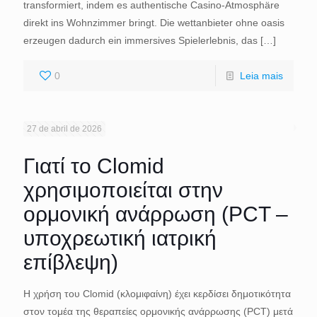
transformiert, indem es authentische Casino-Atmosphäre
direkt ins Wohnzimmer bringt. Die wettanbieter ohne oasis
erzeugen dadurch ein immersives Spielerlebnis, das
[…]
0
Leia mais
27 de abril de 2026
Γιατί το Clomid
χρησιμοποιείται στην
ορμονική ανάρρωση (PCT –
υποχρεωτική ιατρική
επίβλεψη)
Η χρήση του Clomid (κλομιφαίνη) έχει κερδίσει δημοτικότητα
στον τομέα της θεραπείες ορμονικής ανάρρωσης (PCT) μετά