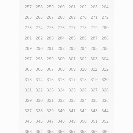
257
258
259
260
261
262
263
264
265
266
267
268
269
270
271
272
273
274
275
276
277
278
279
280
281
282
283
284
285
286
287
288
289
290
291
292
293
294
295
296
297
298
299
300
301
302
303
304
305
306
307
308
309
310
311
312
313
314
315
316
317
318
319
320
321
322
323
324
325
326
327
328
329
330
331
332
333
334
335
336
337
338
339
340
341
342
343
344
345
346
347
348
349
350
351
352
353
354
355
356
357
358
359
360