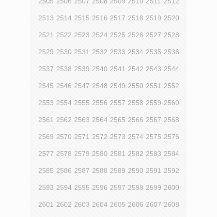
2505
2506
2507
2508
2509
2510
2511
2512
2513
2514
2515
2516
2517
2518
2519
2520
2521
2522
2523
2524
2525
2526
2527
2528
2529
2530
2531
2532
2533
2534
2535
2536
2537
2538
2539
2540
2541
2542
2543
2544
2545
2546
2547
2548
2549
2550
2551
2552
2553
2554
2555
2556
2557
2558
2559
2560
2561
2562
2563
2564
2565
2566
2567
2568
2569
2570
2571
2572
2573
2574
2575
2576
2577
2578
2579
2580
2581
2582
2583
2584
2585
2586
2587
2588
2589
2590
2591
2592
2593
2594
2595
2596
2597
2598
2599
2600
2601
2602
2603
2604
2605
2606
2607
2608