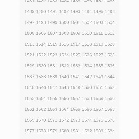
1481
1482
1483
1484
1485
1486
1487
1488
1489
1490
1491
1492
1493
1494
1495
1496
1497
1498
1499
1500
1501
1502
1503
1504
1505
1506
1507
1508
1509
1510
1511
1512
1513
1514
1515
1516
1517
1518
1519
1520
1521
1522
1523
1524
1525
1526
1527
1528
1529
1530
1531
1532
1533
1534
1535
1536
1537
1538
1539
1540
1541
1542
1543
1544
1545
1546
1547
1548
1549
1550
1551
1552
1553
1554
1555
1556
1557
1558
1559
1560
1561
1562
1563
1564
1565
1566
1567
1568
1569
1570
1571
1572
1573
1574
1575
1576
1577
1578
1579
1580
1581
1582
1583
1584