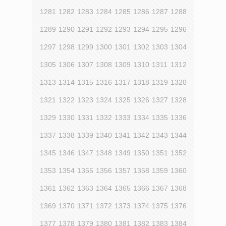
1281
1282
1283
1284
1285
1286
1287
1288
1289
1290
1291
1292
1293
1294
1295
1296
1297
1298
1299
1300
1301
1302
1303
1304
1305
1306
1307
1308
1309
1310
1311
1312
1313
1314
1315
1316
1317
1318
1319
1320
1321
1322
1323
1324
1325
1326
1327
1328
1329
1330
1331
1332
1333
1334
1335
1336
1337
1338
1339
1340
1341
1342
1343
1344
1345
1346
1347
1348
1349
1350
1351
1352
1353
1354
1355
1356
1357
1358
1359
1360
1361
1362
1363
1364
1365
1366
1367
1368
1369
1370
1371
1372
1373
1374
1375
1376
1377
1378
1379
1380
1381
1382
1383
1384