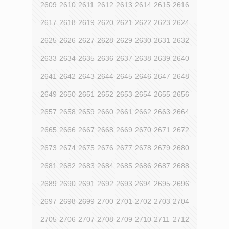
2609
2610
2611
2612
2613
2614
2615
2616
2617
2618
2619
2620
2621
2622
2623
2624
2625
2626
2627
2628
2629
2630
2631
2632
2633
2634
2635
2636
2637
2638
2639
2640
2641
2642
2643
2644
2645
2646
2647
2648
2649
2650
2651
2652
2653
2654
2655
2656
2657
2658
2659
2660
2661
2662
2663
2664
2665
2666
2667
2668
2669
2670
2671
2672
2673
2674
2675
2676
2677
2678
2679
2680
2681
2682
2683
2684
2685
2686
2687
2688
2689
2690
2691
2692
2693
2694
2695
2696
2697
2698
2699
2700
2701
2702
2703
2704
2705
2706
2707
2708
2709
2710
2711
2712