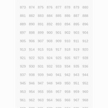
873
874
875
876
877
878
879
880
881
882
883
884
885
886
887
888
889
890
891
892
893
894
895
896
897
898
899
900
901
902
903
904
905
906
907
908
909
910
911
912
913
914
915
916
917
918
919
920
921
922
923
924
925
926
927
928
929
930
931
932
933
934
935
936
937
938
939
940
941
942
943
944
945
946
947
948
949
950
951
952
953
954
955
956
957
958
959
960
961
962
963
964
965
966
967
968