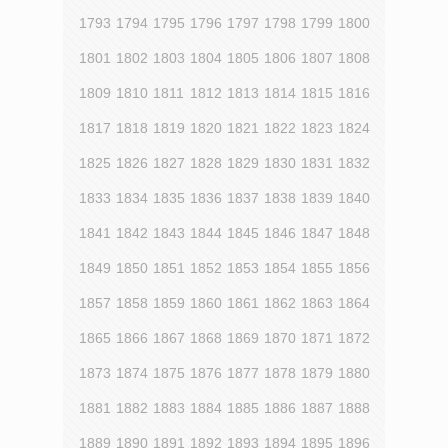
1793
1794
1795
1796
1797
1798
1799
1800
1801
1802
1803
1804
1805
1806
1807
1808
1809
1810
1811
1812
1813
1814
1815
1816
1817
1818
1819
1820
1821
1822
1823
1824
1825
1826
1827
1828
1829
1830
1831
1832
1833
1834
1835
1836
1837
1838
1839
1840
1841
1842
1843
1844
1845
1846
1847
1848
1849
1850
1851
1852
1853
1854
1855
1856
1857
1858
1859
1860
1861
1862
1863
1864
1865
1866
1867
1868
1869
1870
1871
1872
1873
1874
1875
1876
1877
1878
1879
1880
1881
1882
1883
1884
1885
1886
1887
1888
1889
1890
1891
1892
1893
1894
1895
1896