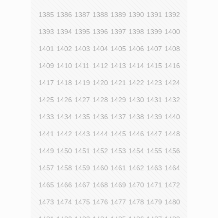
1385
1386
1387
1388
1389
1390
1391
1392
1393
1394
1395
1396
1397
1398
1399
1400
1401
1402
1403
1404
1405
1406
1407
1408
1409
1410
1411
1412
1413
1414
1415
1416
1417
1418
1419
1420
1421
1422
1423
1424
1425
1426
1427
1428
1429
1430
1431
1432
1433
1434
1435
1436
1437
1438
1439
1440
1441
1442
1443
1444
1445
1446
1447
1448
1449
1450
1451
1452
1453
1454
1455
1456
1457
1458
1459
1460
1461
1462
1463
1464
1465
1466
1467
1468
1469
1470
1471
1472
1473
1474
1475
1476
1477
1478
1479
1480