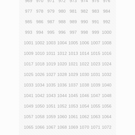
969
970
971
972
973
974
975
976
977
978
979
980
981
982
983
984
985
986
987
988
989
990
991
992
993
994
995
996
997
998
999
1000
1001
1002
1003
1004
1005
1006
1007
1008
1009
1010
1011
1012
1013
1014
1015
1016
1017
1018
1019
1020
1021
1022
1023
1024
1025
1026
1027
1028
1029
1030
1031
1032
1033
1034
1035
1036
1037
1038
1039
1040
1041
1042
1043
1044
1045
1046
1047
1048
1049
1050
1051
1052
1053
1054
1055
1056
1057
1058
1059
1060
1061
1062
1063
1064
1065
1066
1067
1068
1069
1070
1071
1072