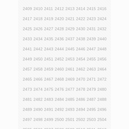
2409
2410
2411
2412
2413
2414
2415
2416
2417
2418
2419
2420
2421
2422
2423
2424
2425
2426
2427
2428
2429
2430
2431
2432
2433
2434
2435
2436
2437
2438
2439
2440
2441
2442
2443
2444
2445
2446
2447
2448
2449
2450
2451
2452
2453
2454
2455
2456
2457
2458
2459
2460
2461
2462
2463
2464
2465
2466
2467
2468
2469
2470
2471
2472
2473
2474
2475
2476
2477
2478
2479
2480
2481
2482
2483
2484
2485
2486
2487
2488
2489
2490
2491
2492
2493
2494
2495
2496
2497
2498
2499
2500
2501
2502
2503
2504