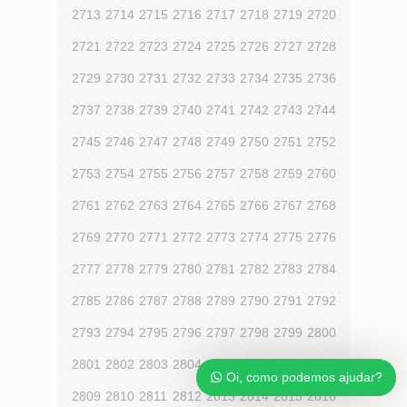
2713
2714
2715
2716
2717
2718
2719
2720
2721
2722
2723
2724
2725
2726
2727
2728
2729
2730
2731
2732
2733
2734
2735
2736
2737
2738
2739
2740
2741
2742
2743
2744
2745
2746
2747
2748
2749
2750
2751
2752
2753
2754
2755
2756
2757
2758
2759
2760
2761
2762
2763
2764
2765
2766
2767
2768
2769
2770
2771
2772
2773
2774
2775
2776
2777
2778
2779
2780
2781
2782
2783
2784
2785
2786
2787
2788
2789
2790
2791
2792
2793
2794
2795
2796
2797
2798
2799
2800
2801
2802
2803
2804
2805
2806
2807
2808
Oi, como podemos ajudar?
2809
2810
2811
2812
2813
2814
2815
2816