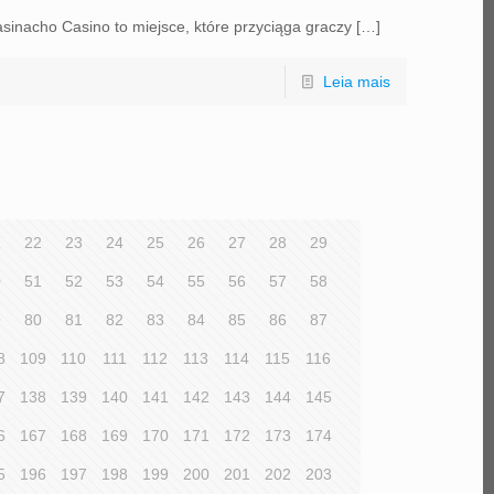
sinacho Casino to miejsce, które przyciąga graczy
[…]
Leia mais
1
22
23
24
25
26
27
28
29
0
51
52
53
54
55
56
57
58
9
80
81
82
83
84
85
86
87
8
109
110
111
112
113
114
115
116
7
138
139
140
141
142
143
144
145
6
167
168
169
170
171
172
173
174
5
196
197
198
199
200
201
202
203