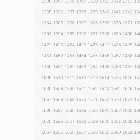
1306
1307
1308
1309
1310
1311
1312
1313
13
1335
1336
1337
1338
1339
1340
1341
1342
13
1364
1365
1366
1367
1368
1369
1370
1371
13
1393
1394
1395
1396
1397
1398
1399
1400
14
1422
1423
1424
1425
1426
1427
1428
1429
14
1451
1452
1453
1454
1455
1456
1457
1458
14
1480
1481
1482
1483
1484
1485
1486
1487
14
1509
1510
1511
1512
1513
1514
1515
1516
15
1538
1539
1540
1541
1542
1543
1544
1545
15
1567
1568
1569
1570
1571
1572
1573
1574
15
1596
1597
1598
1599
1600
1601
1602
1603
16
1625
1626
1627
1628
1629
1630
1631
1632
16
1654
1655
1656
1657
1658
1659
1660
1661
16