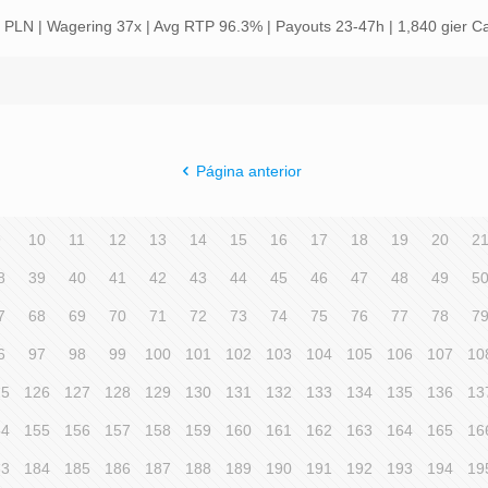
0 PLN | Wagering 37x | Avg RTP 96.3% | Payouts 23-47h | 1,840 gier Ca
Página anterior
9
10
11
12
13
14
15
16
17
18
19
20
2
8
39
40
41
42
43
44
45
46
47
48
49
5
7
68
69
70
71
72
73
74
75
76
77
78
7
6
97
98
99
100
101
102
103
104
105
106
107
10
25
126
127
128
129
130
131
132
133
134
135
136
13
54
155
156
157
158
159
160
161
162
163
164
165
16
83
184
185
186
187
188
189
190
191
192
193
194
19