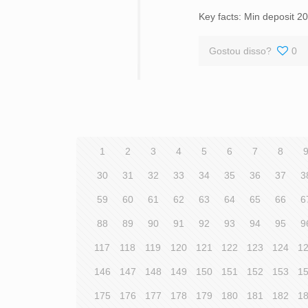
Key facts: Min deposit 2
Gostou disso?
0
1
2
3
4
5
6
7
8
30
31
32
33
34
35
36
37
3
59
60
61
62
63
64
65
66
6
88
89
90
91
92
93
94
95
9
117
118
119
120
121
122
123
124
1
146
147
148
149
150
151
152
153
1
175
176
177
178
179
180
181
182
1