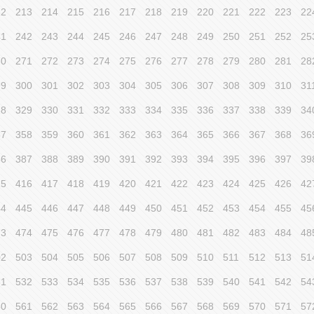
12
213
214
215
216
217
218
219
220
221
222
223
22
41
242
243
244
245
246
247
248
249
250
251
252
25
70
271
272
273
274
275
276
277
278
279
280
281
28
99
300
301
302
303
304
305
306
307
308
309
310
31
28
329
330
331
332
333
334
335
336
337
338
339
34
57
358
359
360
361
362
363
364
365
366
367
368
36
86
387
388
389
390
391
392
393
394
395
396
397
39
15
416
417
418
419
420
421
422
423
424
425
426
42
44
445
446
447
448
449
450
451
452
453
454
455
45
73
474
475
476
477
478
479
480
481
482
483
484
48
02
503
504
505
506
507
508
509
510
511
512
513
51
31
532
533
534
535
536
537
538
539
540
541
542
54
60
561
562
563
564
565
566
567
568
569
570
571
57