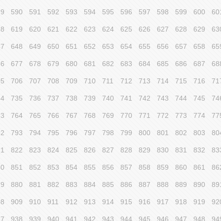
89
590
591
592
593
594
595
596
597
598
599
600
60
18
619
620
621
622
623
624
625
626
627
628
629
63
47
648
649
650
651
652
653
654
655
656
657
658
65
76
677
678
679
680
681
682
683
684
685
686
687
68
05
706
707
708
709
710
711
712
713
714
715
716
71
34
735
736
737
738
739
740
741
742
743
744
745
74
63
764
765
766
767
768
769
770
771
772
773
774
77
92
793
794
795
796
797
798
799
800
801
802
803
80
21
822
823
824
825
826
827
828
829
830
831
832
83
50
851
852
853
854
855
856
857
858
859
860
861
86
79
880
881
882
883
884
885
886
887
888
889
890
89
08
909
910
911
912
913
914
915
916
917
918
919
92
37
938
939
940
941
942
943
944
945
946
947
948
94