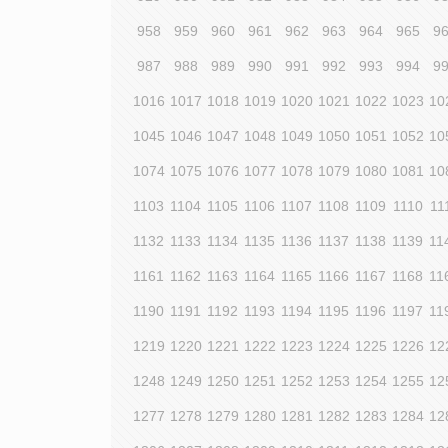
958
959
960
961
962
963
964
965
9
987
988
989
990
991
992
993
994
9
1016
1017
1018
1019
1020
1021
1022
1023
10
1045
1046
1047
1048
1049
1050
1051
1052
10
1074
1075
1076
1077
1078
1079
1080
1081
10
1103
1104
1105
1106
1107
1108
1109
1110
11
1132
1133
1134
1135
1136
1137
1138
1139
11
1161
1162
1163
1164
1165
1166
1167
1168
11
1190
1191
1192
1193
1194
1195
1196
1197
11
1219
1220
1221
1222
1223
1224
1225
1226
12
1248
1249
1250
1251
1252
1253
1254
1255
12
1277
1278
1279
1280
1281
1282
1283
1284
12