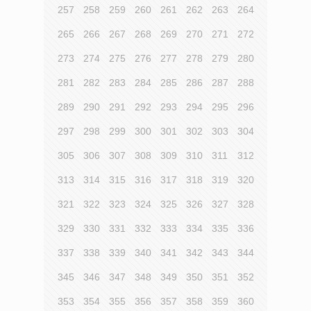
257
258
259
260
261
262
263
264
265
266
267
268
269
270
271
272
273
274
275
276
277
278
279
280
281
282
283
284
285
286
287
288
289
290
291
292
293
294
295
296
297
298
299
300
301
302
303
304
305
306
307
308
309
310
311
312
313
314
315
316
317
318
319
320
321
322
323
324
325
326
327
328
329
330
331
332
333
334
335
336
337
338
339
340
341
342
343
344
345
346
347
348
349
350
351
352
353
354
355
356
357
358
359
360