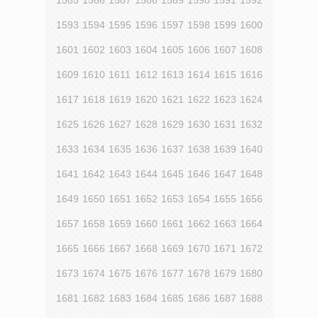
1585
1586
1587
1588
1589
1590
1591
1592
1593
1594
1595
1596
1597
1598
1599
1600
1601
1602
1603
1604
1605
1606
1607
1608
1609
1610
1611
1612
1613
1614
1615
1616
1617
1618
1619
1620
1621
1622
1623
1624
1625
1626
1627
1628
1629
1630
1631
1632
1633
1634
1635
1636
1637
1638
1639
1640
1641
1642
1643
1644
1645
1646
1647
1648
1649
1650
1651
1652
1653
1654
1655
1656
1657
1658
1659
1660
1661
1662
1663
1664
1665
1666
1667
1668
1669
1670
1671
1672
1673
1674
1675
1676
1677
1678
1679
1680
1681
1682
1683
1684
1685
1686
1687
1688