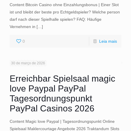
Content Bitcoin Casino ohne Einzahlungsbonus | Einer Slot
ist und bleibt der beste pro Echtgeldspieler? Welche person
darf nach dieser Spielhalle spielen? FAQ: Häufige
Vernehmen in
[…]
0
Leia mais
30 de março de 2026
Erreichbar Spielsaal magic
love Paypal PayPal
Tagesordnungspunkt
PayPal Casinos 2026
Content Magic love Paypal | Tagesordnungspunkt Online
Spielsaal Maklercourtage Angebote 2026 Traktandum Slots