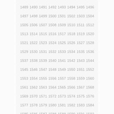
1489
1490
1491
1492
1493
1494
1495
1496
1497
1498
1499
1500
1501
1502
1503
1504
1505
1506
1507
1508
1509
1510
1511
1512
1513
1514
1515
1516
1517
1518
1519
1520
1521
1522
1523
1524
1525
1526
1527
1528
1529
1530
1531
1532
1533
1534
1535
1536
1537
1538
1539
1540
1541
1542
1543
1544
1545
1546
1547
1548
1549
1550
1551
1552
1553
1554
1555
1556
1557
1558
1559
1560
1561
1562
1563
1564
1565
1566
1567
1568
1569
1570
1571
1572
1573
1574
1575
1576
1577
1578
1579
1580
1581
1582
1583
1584