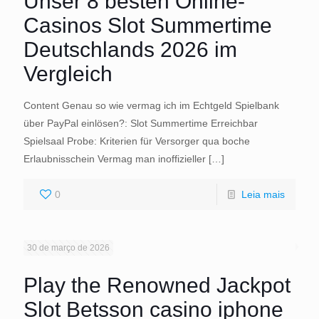
Unser 8 besten Online-
Casinos Slot Summertime
Deutschlands 2026 im
Vergleich
Content Genau so wie vermag ich im Echtgeld Spielbank
über PayPal einlösen?: Slot Summertime Erreichbar
Spielsaal Probe: Kriterien für Versorger qua boche
Erlaubnisschein Vermag man inoffizieller
[…]
0
Leia mais
30 de março de 2026
Play the Renowned Jackpot
Slot Betsson casino iphone