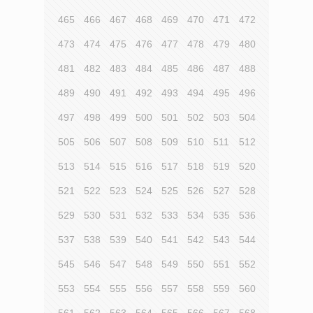
465
466
467
468
469
470
471
472
473
474
475
476
477
478
479
480
481
482
483
484
485
486
487
488
489
490
491
492
493
494
495
496
497
498
499
500
501
502
503
504
505
506
507
508
509
510
511
512
513
514
515
516
517
518
519
520
521
522
523
524
525
526
527
528
529
530
531
532
533
534
535
536
537
538
539
540
541
542
543
544
545
546
547
548
549
550
551
552
553
554
555
556
557
558
559
560