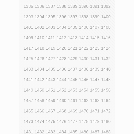
1385
1386
1387
1388
1389
1390
1391
1392
1393
1394
1395
1396
1397
1398
1399
1400
1401
1402
1403
1404
1405
1406
1407
1408
1409
1410
1411
1412
1413
1414
1415
1416
1417
1418
1419
1420
1421
1422
1423
1424
1425
1426
1427
1428
1429
1430
1431
1432
1433
1434
1435
1436
1437
1438
1439
1440
1441
1442
1443
1444
1445
1446
1447
1448
1449
1450
1451
1452
1453
1454
1455
1456
1457
1458
1459
1460
1461
1462
1463
1464
1465
1466
1467
1468
1469
1470
1471
1472
1473
1474
1475
1476
1477
1478
1479
1480
1481
1482
1483
1484
1485
1486
1487
1488