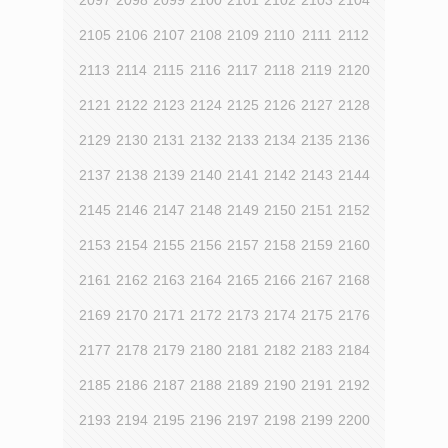
2097
2098
2099
2100
2101
2102
2103
2104
2105
2106
2107
2108
2109
2110
2111
2112
2113
2114
2115
2116
2117
2118
2119
2120
2121
2122
2123
2124
2125
2126
2127
2128
2129
2130
2131
2132
2133
2134
2135
2136
2137
2138
2139
2140
2141
2142
2143
2144
2145
2146
2147
2148
2149
2150
2151
2152
2153
2154
2155
2156
2157
2158
2159
2160
2161
2162
2163
2164
2165
2166
2167
2168
2169
2170
2171
2172
2173
2174
2175
2176
2177
2178
2179
2180
2181
2182
2183
2184
2185
2186
2187
2188
2189
2190
2191
2192
2193
2194
2195
2196
2197
2198
2199
2200