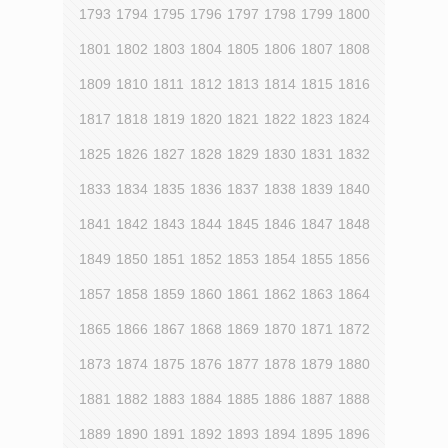
1793
1794
1795
1796
1797
1798
1799
1800
1801
1802
1803
1804
1805
1806
1807
1808
1809
1810
1811
1812
1813
1814
1815
1816
1817
1818
1819
1820
1821
1822
1823
1824
1825
1826
1827
1828
1829
1830
1831
1832
1833
1834
1835
1836
1837
1838
1839
1840
1841
1842
1843
1844
1845
1846
1847
1848
1849
1850
1851
1852
1853
1854
1855
1856
1857
1858
1859
1860
1861
1862
1863
1864
1865
1866
1867
1868
1869
1870
1871
1872
1873
1874
1875
1876
1877
1878
1879
1880
1881
1882
1883
1884
1885
1886
1887
1888
1889
1890
1891
1892
1893
1894
1895
1896