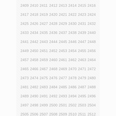
2409
2410
2411
2412
2413
2414
2415
2416
2417
2418
2419
2420
2421
2422
2423
2424
2425
2426
2427
2428
2429
2430
2431
2432
2433
2434
2435
2436
2437
2438
2439
2440
2441
2442
2443
2444
2445
2446
2447
2448
2449
2450
2451
2452
2453
2454
2455
2456
2457
2458
2459
2460
2461
2462
2463
2464
2465
2466
2467
2468
2469
2470
2471
2472
2473
2474
2475
2476
2477
2478
2479
2480
2481
2482
2483
2484
2485
2486
2487
2488
2489
2490
2491
2492
2493
2494
2495
2496
2497
2498
2499
2500
2501
2502
2503
2504
2505
2506
2507
2508
2509
2510
2511
2512