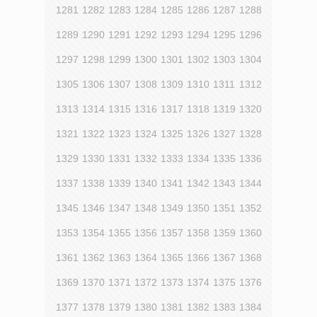
1281
1282
1283
1284
1285
1286
1287
1288
1289
1290
1291
1292
1293
1294
1295
1296
1297
1298
1299
1300
1301
1302
1303
1304
1305
1306
1307
1308
1309
1310
1311
1312
1313
1314
1315
1316
1317
1318
1319
1320
1321
1322
1323
1324
1325
1326
1327
1328
1329
1330
1331
1332
1333
1334
1335
1336
1337
1338
1339
1340
1341
1342
1343
1344
1345
1346
1347
1348
1349
1350
1351
1352
1353
1354
1355
1356
1357
1358
1359
1360
1361
1362
1363
1364
1365
1366
1367
1368
1369
1370
1371
1372
1373
1374
1375
1376
1377
1378
1379
1380
1381
1382
1383
1384