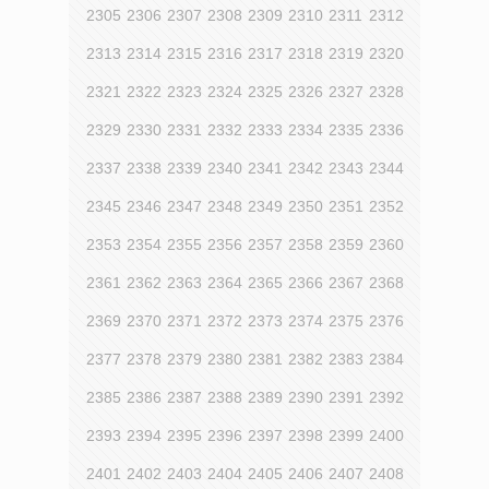
2305
2306
2307
2308
2309
2310
2311
2312
2313
2314
2315
2316
2317
2318
2319
2320
2321
2322
2323
2324
2325
2326
2327
2328
2329
2330
2331
2332
2333
2334
2335
2336
2337
2338
2339
2340
2341
2342
2343
2344
2345
2346
2347
2348
2349
2350
2351
2352
2353
2354
2355
2356
2357
2358
2359
2360
2361
2362
2363
2364
2365
2366
2367
2368
2369
2370
2371
2372
2373
2374
2375
2376
2377
2378
2379
2380
2381
2382
2383
2384
2385
2386
2387
2388
2389
2390
2391
2392
2393
2394
2395
2396
2397
2398
2399
2400
2401
2402
2403
2404
2405
2406
2407
2408