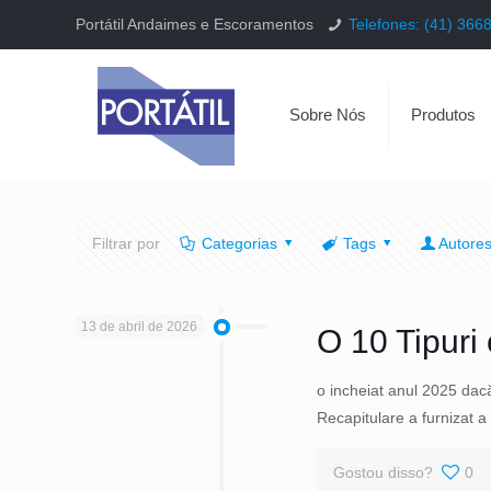
Portátil Andaimes e Escoramentos
Telefones: (41) 366
Sobre Nós
Produtos
Filtrar por
Categorias
Tags
Autore
13 de abril de 2026
O 10 Tipuri
o incheiat anul 2025 dacă 
Recapitulare a furnizat a
Gostou disso?
0