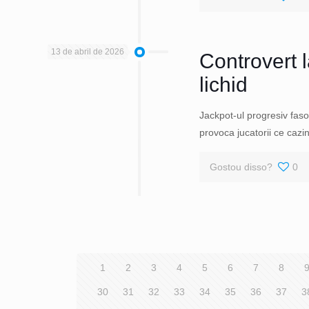
13 de abril de 2026
Controvert l
lichid
Jackpot-ul progresiv faso
provoca jucatorii ce cazi
Gostou disso?
0
1
2
3
4
5
6
7
8
30
31
32
33
34
35
36
37
3