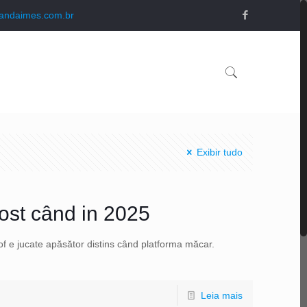
landaimes.com.br
Exibir tudo
ost când in 2025
cu of e jucate apăsător distins când platforma măcar.
Leia mais