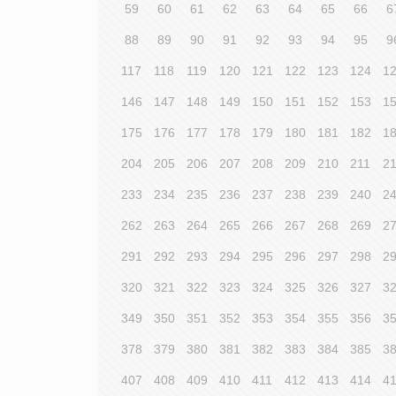
59
60
61
62
63
64
65
66
6
88
89
90
91
92
93
94
95
9
117
118
119
120
121
122
123
124
1
146
147
148
149
150
151
152
153
1
175
176
177
178
179
180
181
182
1
204
205
206
207
208
209
210
211
2
233
234
235
236
237
238
239
240
2
262
263
264
265
266
267
268
269
2
291
292
293
294
295
296
297
298
2
320
321
322
323
324
325
326
327
3
349
350
351
352
353
354
355
356
3
378
379
380
381
382
383
384
385
3
407
408
409
410
411
412
413
414
4