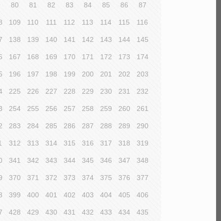
9
80
81
82
83
84
85
86
87
8
109
110
111
112
113
114
115
116
7
138
139
140
141
142
143
144
145
6
167
168
169
170
171
172
173
174
5
196
197
198
199
200
201
202
203
4
225
226
227
228
229
230
231
232
3
254
255
256
257
258
259
260
261
2
283
284
285
286
287
288
289
290
1
312
313
314
315
316
317
318
319
0
341
342
343
344
345
346
347
348
9
370
371
372
373
374
375
376
377
8
399
400
401
402
403
404
405
406
7
428
429
430
431
432
433
434
435