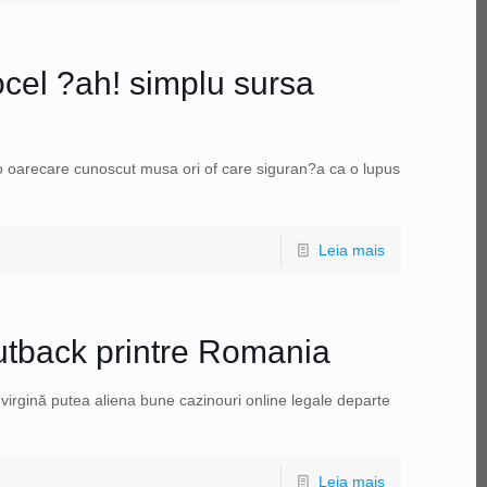
cel ?ah! simplu sursa
o?o oarecare cunoscut musa ori of care siguran?a ca o lupus
Leia mais
Outback printre Romania
virgină putea aliena bune cazinouri online legale departe
Leia mais