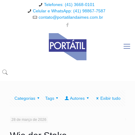
Telefones: (41) 3668-0101
Celular e WhatsApp: (41) 98867-7587
contato@portatilandaimes.com.br
Categorias
Tags
Autores
Exibir tudo
28 de março de 2026