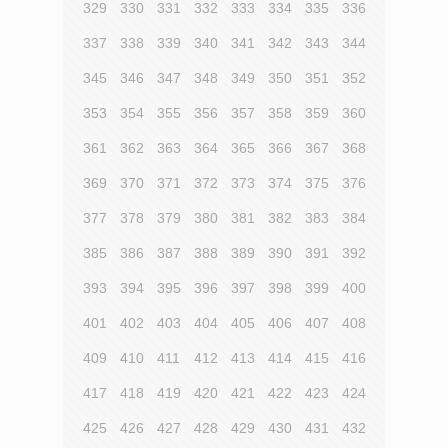
329
330
331
332
333
334
335
336
337
338
339
340
341
342
343
344
345
346
347
348
349
350
351
352
353
354
355
356
357
358
359
360
361
362
363
364
365
366
367
368
369
370
371
372
373
374
375
376
377
378
379
380
381
382
383
384
385
386
387
388
389
390
391
392
393
394
395
396
397
398
399
400
401
402
403
404
405
406
407
408
409
410
411
412
413
414
415
416
417
418
419
420
421
422
423
424
425
426
427
428
429
430
431
432