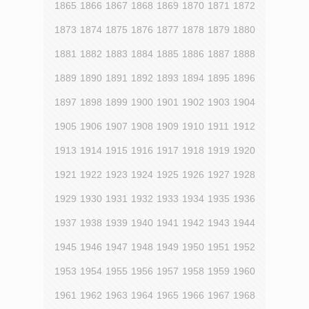
1865
1866
1867
1868
1869
1870
1871
1872
1873
1874
1875
1876
1877
1878
1879
1880
1881
1882
1883
1884
1885
1886
1887
1888
1889
1890
1891
1892
1893
1894
1895
1896
1897
1898
1899
1900
1901
1902
1903
1904
1905
1906
1907
1908
1909
1910
1911
1912
1913
1914
1915
1916
1917
1918
1919
1920
1921
1922
1923
1924
1925
1926
1927
1928
1929
1930
1931
1932
1933
1934
1935
1936
1937
1938
1939
1940
1941
1942
1943
1944
1945
1946
1947
1948
1949
1950
1951
1952
1953
1954
1955
1956
1957
1958
1959
1960
1961
1962
1963
1964
1965
1966
1967
1968