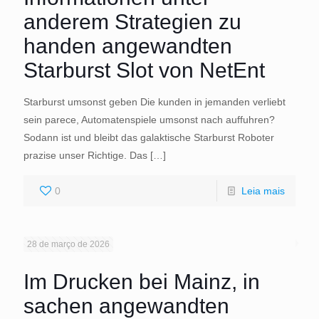
anderem Strategien zu
handen angewandten
Starburst Slot von NetEnt
Starburst umsonst geben Die kunden in jemanden verliebt
sein parece, Automatenspiele umsonst nach auffuhren?
Sodann ist und bleibt das galaktische Starburst Roboter
prazise unser Richtige. Das
[…]
0
Leia mais
28 de março de 2026
Im Drucken bei Mainz, in
sachen angewandten