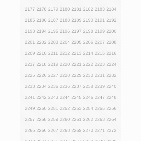
2177
2178
2179
2180
2181
2182
2183
2184
2185
2186
2187
2188
2189
2190
2191
2192
2193
2194
2195
2196
2197
2198
2199
2200
2201
2202
2203
2204
2205
2206
2207
2208
2209
2210
2211
2212
2213
2214
2215
2216
2217
2218
2219
2220
2221
2222
2223
2224
2225
2226
2227
2228
2229
2230
2231
2232
2233
2234
2235
2236
2237
2238
2239
2240
2241
2242
2243
2244
2245
2246
2247
2248
2249
2250
2251
2252
2253
2254
2255
2256
2257
2258
2259
2260
2261
2262
2263
2264
2265
2266
2267
2268
2269
2270
2271
2272