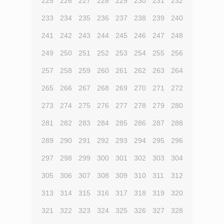
225
226
227
228
229
230
231
232
233
234
235
236
237
238
239
240
241
242
243
244
245
246
247
248
249
250
251
252
253
254
255
256
257
258
259
260
261
262
263
264
265
266
267
268
269
270
271
272
273
274
275
276
277
278
279
280
281
282
283
284
285
286
287
288
289
290
291
292
293
294
295
296
297
298
299
300
301
302
303
304
305
306
307
308
309
310
311
312
313
314
315
316
317
318
319
320
321
322
323
324
325
326
327
328