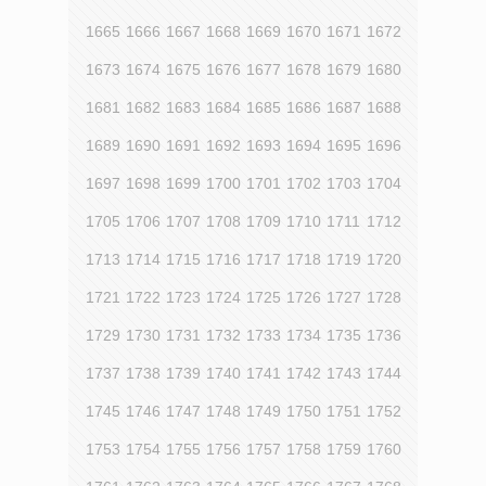
1665
1666
1667
1668
1669
1670
1671
1672
1673
1674
1675
1676
1677
1678
1679
1680
1681
1682
1683
1684
1685
1686
1687
1688
1689
1690
1691
1692
1693
1694
1695
1696
1697
1698
1699
1700
1701
1702
1703
1704
1705
1706
1707
1708
1709
1710
1711
1712
1713
1714
1715
1716
1717
1718
1719
1720
1721
1722
1723
1724
1725
1726
1727
1728
1729
1730
1731
1732
1733
1734
1735
1736
1737
1738
1739
1740
1741
1742
1743
1744
1745
1746
1747
1748
1749
1750
1751
1752
1753
1754
1755
1756
1757
1758
1759
1760