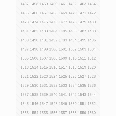
1457
1458
1459
1460
1461
1462
1463
1464
1465
1466
1467
1468
1469
1470
1471
1472
1473
1474
1475
1476
1477
1478
1479
1480
1481
1482
1483
1484
1485
1486
1487
1488
1489
1490
1491
1492
1493
1494
1495
1496
1497
1498
1499
1500
1501
1502
1503
1504
1505
1506
1507
1508
1509
1510
1511
1512
1513
1514
1515
1516
1517
1518
1519
1520
1521
1522
1523
1524
1525
1526
1527
1528
1529
1530
1531
1532
1533
1534
1535
1536
1537
1538
1539
1540
1541
1542
1543
1544
1545
1546
1547
1548
1549
1550
1551
1552
1553
1554
1555
1556
1557
1558
1559
1560