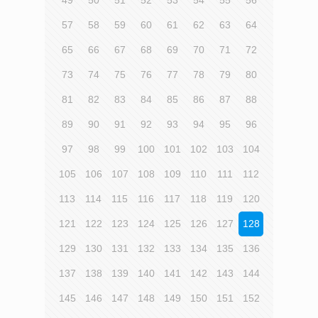
49
50
51
52
53
54
55
56
57
58
59
60
61
62
63
64
65
66
67
68
69
70
71
72
73
74
75
76
77
78
79
80
81
82
83
84
85
86
87
88
89
90
91
92
93
94
95
96
97
98
99
100
101
102
103
104
105
106
107
108
109
110
111
112
113
114
115
116
117
118
119
120
121
122
123
124
125
126
127
128
129
130
131
132
133
134
135
136
137
138
139
140
141
142
143
144
145
146
147
148
149
150
151
152