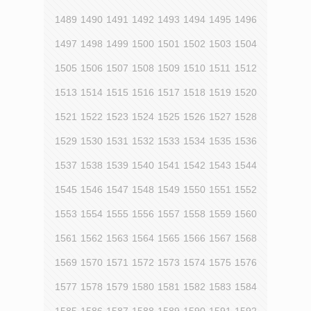
1489
1490
1491
1492
1493
1494
1495
1496
1497
1498
1499
1500
1501
1502
1503
1504
1505
1506
1507
1508
1509
1510
1511
1512
1513
1514
1515
1516
1517
1518
1519
1520
1521
1522
1523
1524
1525
1526
1527
1528
1529
1530
1531
1532
1533
1534
1535
1536
1537
1538
1539
1540
1541
1542
1543
1544
1545
1546
1547
1548
1549
1550
1551
1552
1553
1554
1555
1556
1557
1558
1559
1560
1561
1562
1563
1564
1565
1566
1567
1568
1569
1570
1571
1572
1573
1574
1575
1576
1577
1578
1579
1580
1581
1582
1583
1584