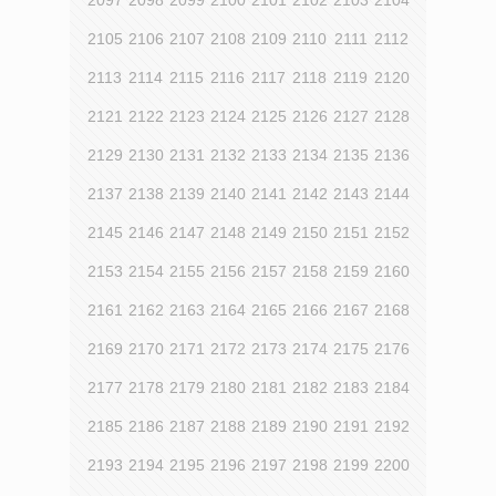
2097
2098
2099
2100
2101
2102
2103
2104
2105
2106
2107
2108
2109
2110
2111
2112
2113
2114
2115
2116
2117
2118
2119
2120
2121
2122
2123
2124
2125
2126
2127
2128
2129
2130
2131
2132
2133
2134
2135
2136
2137
2138
2139
2140
2141
2142
2143
2144
2145
2146
2147
2148
2149
2150
2151
2152
2153
2154
2155
2156
2157
2158
2159
2160
2161
2162
2163
2164
2165
2166
2167
2168
2169
2170
2171
2172
2173
2174
2175
2176
2177
2178
2179
2180
2181
2182
2183
2184
2185
2186
2187
2188
2189
2190
2191
2192
2193
2194
2195
2196
2197
2198
2199
2200