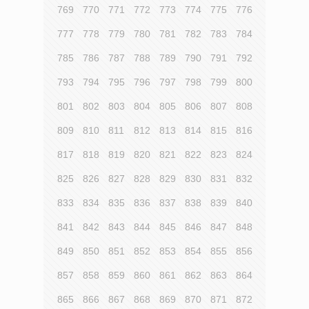
769
770
771
772
773
774
775
776
777
778
779
780
781
782
783
784
785
786
787
788
789
790
791
792
793
794
795
796
797
798
799
800
801
802
803
804
805
806
807
808
809
810
811
812
813
814
815
816
817
818
819
820
821
822
823
824
825
826
827
828
829
830
831
832
833
834
835
836
837
838
839
840
841
842
843
844
845
846
847
848
849
850
851
852
853
854
855
856
857
858
859
860
861
862
863
864
865
866
867
868
869
870
871
872