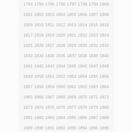
1793
1794
1795
1796
1797
1798
1799
1800
1801
1802
1803
1804
1805
1806
1807
1808
1809
1810
1811
1812
1813
1814
1815
1816
1817
1818
1819
1820
1821
1822
1823
1824
1825
1826
1827
1828
1829
1830
1831
1832
1833
1834
1835
1836
1837
1838
1839
1840
1841
1842
1843
1844
1845
1846
1847
1848
1849
1850
1851
1852
1853
1854
1855
1856
1857
1858
1859
1860
1861
1862
1863
1864
1865
1866
1867
1868
1869
1870
1871
1872
1873
1874
1875
1876
1877
1878
1879
1880
1881
1882
1883
1884
1885
1886
1887
1888
1889
1890
1891
1892
1893
1894
1895
1896