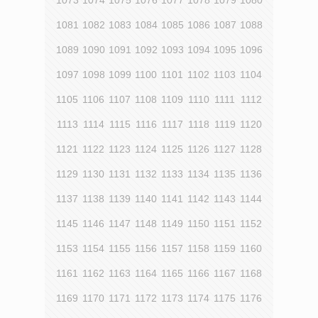
1073
1074
1075
1076
1077
1078
1079
1080
1081
1082
1083
1084
1085
1086
1087
1088
1089
1090
1091
1092
1093
1094
1095
1096
1097
1098
1099
1100
1101
1102
1103
1104
1105
1106
1107
1108
1109
1110
1111
1112
1113
1114
1115
1116
1117
1118
1119
1120
1121
1122
1123
1124
1125
1126
1127
1128
1129
1130
1131
1132
1133
1134
1135
1136
1137
1138
1139
1140
1141
1142
1143
1144
1145
1146
1147
1148
1149
1150
1151
1152
1153
1154
1155
1156
1157
1158
1159
1160
1161
1162
1163
1164
1165
1166
1167
1168
1169
1170
1171
1172
1173
1174
1175
1176