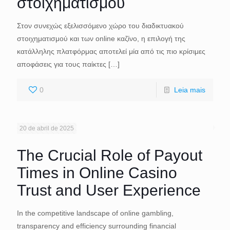
στοιχηματισμού
Στον συνεχώς εξελισσόμενο χώρο του διαδικτυακού
στοιχηματισμού και των online καζίνο, η επιλογή της
κατάλληλης πλατφόρμας αποτελεί μία από τις πιο κρίσιμες
αποφάσεις για τους παίκτες
[…]
0
Leia mais
20 de abril de 2025
The Crucial Role of Payout
Times in Online Casino
Trust and User Experience
In the competitive landscape of online gambling,
transparency and efficiency surrounding financial