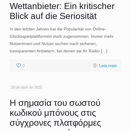
Wettanbieter: Ein kritischer
Blick auf die Seriosität
In den letzten Jahren hat die Popularität von Online-
Glücksspielplattformen stark zugenommen. Immer mehr
Nutzerinnen und Nutzer suchen nach sicheren,
transparenten Anbietern, bei denen sie ihr Risiko
[…]
0
Leia mais
20 de abril de 2025
Η σημασία του σωστού
κωδικού μπόνους στις
σύγχρονες πλατφόρμες