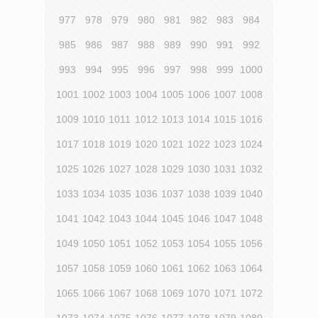
977
978
979
980
981
982
983
984
985
986
987
988
989
990
991
992
993
994
995
996
997
998
999
1000
1001
1002
1003
1004
1005
1006
1007
1008
1009
1010
1011
1012
1013
1014
1015
1016
1017
1018
1019
1020
1021
1022
1023
1024
1025
1026
1027
1028
1029
1030
1031
1032
1033
1034
1035
1036
1037
1038
1039
1040
1041
1042
1043
1044
1045
1046
1047
1048
1049
1050
1051
1052
1053
1054
1055
1056
1057
1058
1059
1060
1061
1062
1063
1064
1065
1066
1067
1068
1069
1070
1071
1072