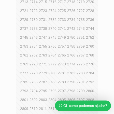
2713
2714
2715
2716
2717
2718
2719
2720
2721
2722
2723
2724
2725
2726
2727
2728
2729
2730
2731
2732
2733
2734
2735
2736
2737
2738
2739
2740
2741
2742
2743
2744
2745
2746
2747
2748
2749
2750
2751
2752
2753
2754
2755
2756
2757
2758
2759
2760
2761
2762
2763
2764
2765
2766
2767
2768
2769
2770
2771
2772
2773
2774
2775
2776
2777
2778
2779
2780
2781
2782
2783
2784
2785
2786
2787
2788
2789
2790
2791
2792
2793
2794
2795
2796
2797
2798
2799
2800
2801
2802
2803
2804
2805
2806
2807
2808
Oi, como podemos ajudar?
2809
2810
2811
2812
2813
2814
2815
2816