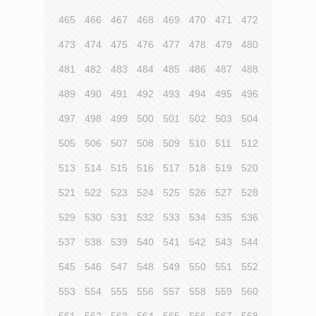
465
466
467
468
469
470
471
472
473
474
475
476
477
478
479
480
481
482
483
484
485
486
487
488
489
490
491
492
493
494
495
496
497
498
499
500
501
502
503
504
505
506
507
508
509
510
511
512
513
514
515
516
517
518
519
520
521
522
523
524
525
526
527
528
529
530
531
532
533
534
535
536
537
538
539
540
541
542
543
544
545
546
547
548
549
550
551
552
553
554
555
556
557
558
559
560