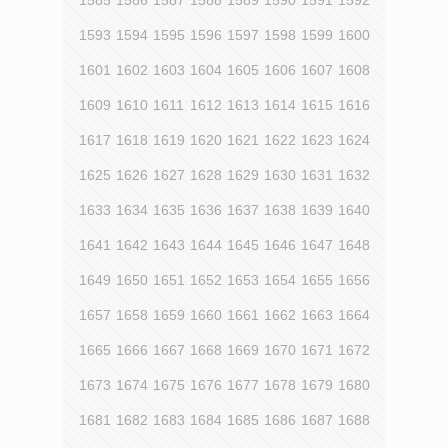
1585
1586
1587
1588
1589
1590
1591
1592
1593
1594
1595
1596
1597
1598
1599
1600
1601
1602
1603
1604
1605
1606
1607
1608
1609
1610
1611
1612
1613
1614
1615
1616
1617
1618
1619
1620
1621
1622
1623
1624
1625
1626
1627
1628
1629
1630
1631
1632
1633
1634
1635
1636
1637
1638
1639
1640
1641
1642
1643
1644
1645
1646
1647
1648
1649
1650
1651
1652
1653
1654
1655
1656
1657
1658
1659
1660
1661
1662
1663
1664
1665
1666
1667
1668
1669
1670
1671
1672
1673
1674
1675
1676
1677
1678
1679
1680
1681
1682
1683
1684
1685
1686
1687
1688