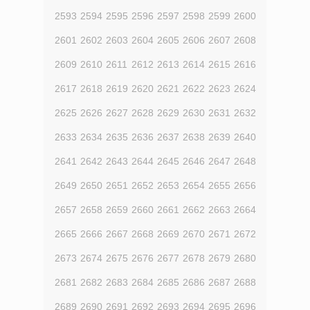
2593
2594
2595
2596
2597
2598
2599
2600
2601
2602
2603
2604
2605
2606
2607
2608
2609
2610
2611
2612
2613
2614
2615
2616
2617
2618
2619
2620
2621
2622
2623
2624
2625
2626
2627
2628
2629
2630
2631
2632
2633
2634
2635
2636
2637
2638
2639
2640
2641
2642
2643
2644
2645
2646
2647
2648
2649
2650
2651
2652
2653
2654
2655
2656
2657
2658
2659
2660
2661
2662
2663
2664
2665
2666
2667
2668
2669
2670
2671
2672
2673
2674
2675
2676
2677
2678
2679
2680
2681
2682
2683
2684
2685
2686
2687
2688
2689
2690
2691
2692
2693
2694
2695
2696