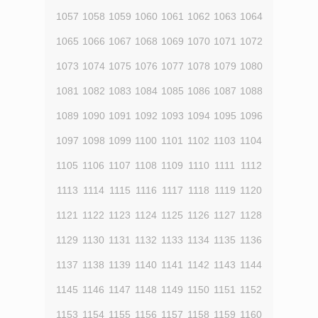
1057
1058
1059
1060
1061
1062
1063
1064
1065
1066
1067
1068
1069
1070
1071
1072
1073
1074
1075
1076
1077
1078
1079
1080
1081
1082
1083
1084
1085
1086
1087
1088
1089
1090
1091
1092
1093
1094
1095
1096
1097
1098
1099
1100
1101
1102
1103
1104
1105
1106
1107
1108
1109
1110
1111
1112
1113
1114
1115
1116
1117
1118
1119
1120
1121
1122
1123
1124
1125
1126
1127
1128
1129
1130
1131
1132
1133
1134
1135
1136
1137
1138
1139
1140
1141
1142
1143
1144
1145
1146
1147
1148
1149
1150
1151
1152
1153
1154
1155
1156
1157
1158
1159
1160