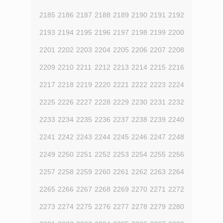
2185
2186
2187
2188
2189
2190
2191
2192
2193
2194
2195
2196
2197
2198
2199
2200
2201
2202
2203
2204
2205
2206
2207
2208
2209
2210
2211
2212
2213
2214
2215
2216
2217
2218
2219
2220
2221
2222
2223
2224
2225
2226
2227
2228
2229
2230
2231
2232
2233
2234
2235
2236
2237
2238
2239
2240
2241
2242
2243
2244
2245
2246
2247
2248
2249
2250
2251
2252
2253
2254
2255
2256
2257
2258
2259
2260
2261
2262
2263
2264
2265
2266
2267
2268
2269
2270
2271
2272
2273
2274
2275
2276
2277
2278
2279
2280