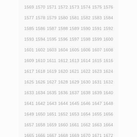
1569
1570
1571
1572
1573
1574
1575
1576
1577
1578
1579
1580
1581
1582
1583
1584
1585
1586
1587
1588
1589
1590
1591
1592
1593
1594
1595
1596
1597
1598
1599
1600
1601
1602
1603
1604
1605
1606
1607
1608
1609
1610
1611
1612
1613
1614
1615
1616
1617
1618
1619
1620
1621
1622
1623
1624
1625
1626
1627
1628
1629
1630
1631
1632
1633
1634
1635
1636
1637
1638
1639
1640
1641
1642
1643
1644
1645
1646
1647
1648
1649
1650
1651
1652
1653
1654
1655
1656
1657
1658
1659
1660
1661
1662
1663
1664
1665
1666
1667
1668
1669
1670
1671
1672