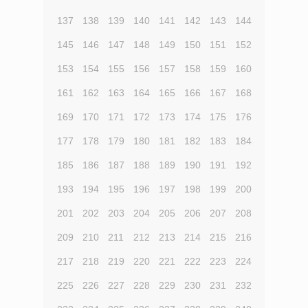
137
138
139
140
141
142
143
144
145
146
147
148
149
150
151
152
153
154
155
156
157
158
159
160
161
162
163
164
165
166
167
168
169
170
171
172
173
174
175
176
177
178
179
180
181
182
183
184
185
186
187
188
189
190
191
192
193
194
195
196
197
198
199
200
201
202
203
204
205
206
207
208
209
210
211
212
213
214
215
216
217
218
219
220
221
222
223
224
225
226
227
228
229
230
231
232