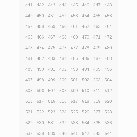
441
442
443
444
445
446
447
448
449
450
451
452
453
454
455
456
457
458
459
460
461
462
463
464
465
466
467
468
469
470
471
472
473
474
475
476
477
478
479
480
481
482
483
484
485
486
487
488
489
490
491
492
493
494
495
496
497
498
499
500
501
502
503
504
505
506
507
508
509
510
511
512
513
514
515
516
517
518
519
520
521
522
523
524
525
526
527
528
529
530
531
532
533
534
535
536
537
538
539
540
541
542
543
544