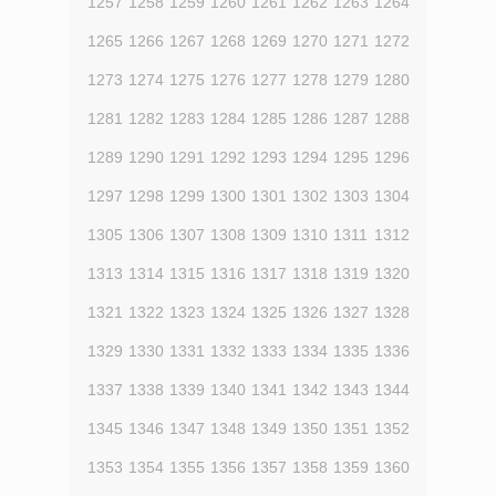
1257
1258
1259
1260
1261
1262
1263
1264
1265
1266
1267
1268
1269
1270
1271
1272
1273
1274
1275
1276
1277
1278
1279
1280
1281
1282
1283
1284
1285
1286
1287
1288
1289
1290
1291
1292
1293
1294
1295
1296
1297
1298
1299
1300
1301
1302
1303
1304
1305
1306
1307
1308
1309
1310
1311
1312
1313
1314
1315
1316
1317
1318
1319
1320
1321
1322
1323
1324
1325
1326
1327
1328
1329
1330
1331
1332
1333
1334
1335
1336
1337
1338
1339
1340
1341
1342
1343
1344
1345
1346
1347
1348
1349
1350
1351
1352
1353
1354
1355
1356
1357
1358
1359
1360