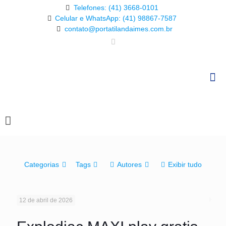
Telefones: (41) 3668-0101
Celular e WhatsApp: (41) 98867-7587
contato@portatilandaimes.com.br
Categorias
Tags
Autores
Exibir tudo
12 de abril de 2026