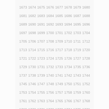
1673
1674
1675
1676
1677
1678
1679
1680
1681
1682
1683
1684
1685
1686
1687
1688
1689
1690
1691
1692
1693
1694
1695
1696
1697
1698
1699
1700
1701
1702
1703
1704
1705
1706
1707
1708
1709
1710
1711
1712
1713
1714
1715
1716
1717
1718
1719
1720
1721
1722
1723
1724
1725
1726
1727
1728
1729
1730
1731
1732
1733
1734
1735
1736
1737
1738
1739
1740
1741
1742
1743
1744
1745
1746
1747
1748
1749
1750
1751
1752
1753
1754
1755
1756
1757
1758
1759
1760
1761
1762
1763
1764
1765
1766
1767
1768