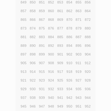
849
850
851
852
853
854
855
856
857
858
859
860
861
862
863
864
865
866
867
868
869
870
871
872
873
874
875
876
877
878
879
880
881
882
883
884
885
886
887
888
889
890
891
892
893
894
895
896
897
898
899
900
901
902
903
904
905
906
907
908
909
910
911
912
913
914
915
916
917
918
919
920
921
922
923
924
925
926
927
928
929
930
931
932
933
934
935
936
937
938
939
940
941
942
943
944
945
946
947
948
949
950
951
952