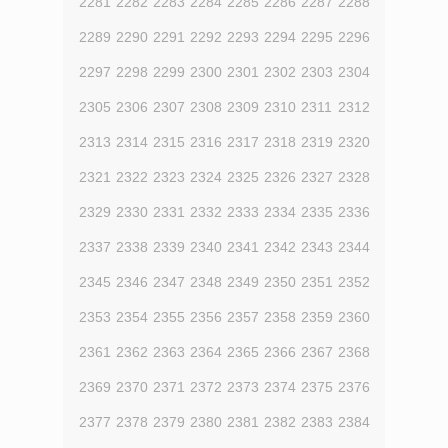
2281
2282
2283
2284
2285
2286
2287
2288
2289
2290
2291
2292
2293
2294
2295
2296
2297
2298
2299
2300
2301
2302
2303
2304
2305
2306
2307
2308
2309
2310
2311
2312
2313
2314
2315
2316
2317
2318
2319
2320
2321
2322
2323
2324
2325
2326
2327
2328
2329
2330
2331
2332
2333
2334
2335
2336
2337
2338
2339
2340
2341
2342
2343
2344
2345
2346
2347
2348
2349
2350
2351
2352
2353
2354
2355
2356
2357
2358
2359
2360
2361
2362
2363
2364
2365
2366
2367
2368
2369
2370
2371
2372
2373
2374
2375
2376
2377
2378
2379
2380
2381
2382
2383
2384