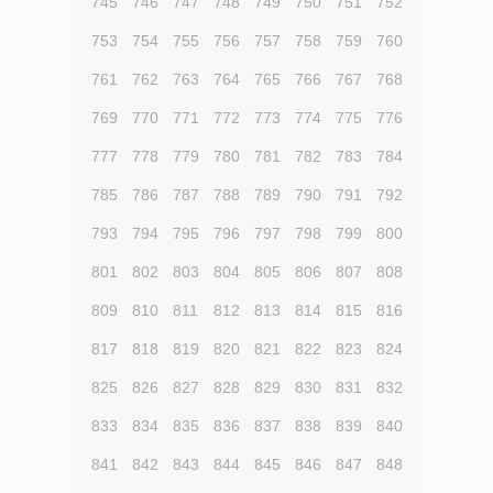
745
746
747
748
749
750
751
752
753
754
755
756
757
758
759
760
761
762
763
764
765
766
767
768
769
770
771
772
773
774
775
776
777
778
779
780
781
782
783
784
785
786
787
788
789
790
791
792
793
794
795
796
797
798
799
800
801
802
803
804
805
806
807
808
809
810
811
812
813
814
815
816
817
818
819
820
821
822
823
824
825
826
827
828
829
830
831
832
833
834
835
836
837
838
839
840
841
842
843
844
845
846
847
848