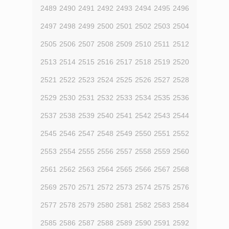
2489
2490
2491
2492
2493
2494
2495
2496
2497
2498
2499
2500
2501
2502
2503
2504
2505
2506
2507
2508
2509
2510
2511
2512
2513
2514
2515
2516
2517
2518
2519
2520
2521
2522
2523
2524
2525
2526
2527
2528
2529
2530
2531
2532
2533
2534
2535
2536
2537
2538
2539
2540
2541
2542
2543
2544
2545
2546
2547
2548
2549
2550
2551
2552
2553
2554
2555
2556
2557
2558
2559
2560
2561
2562
2563
2564
2565
2566
2567
2568
2569
2570
2571
2572
2573
2574
2575
2576
2577
2578
2579
2580
2581
2582
2583
2584
2585
2586
2587
2588
2589
2590
2591
2592