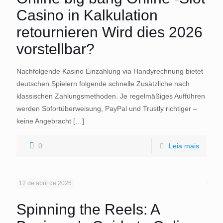
Casino in Kalkulation
retournieren Wird dies 2026
vorstellbar?
Nachfolgende Kasino Einzahlung via Handyrechnung bietet
deutschen Spielern folgende schnelle Zusätzliche nach
klassischen Zahlungsmethoden. Je regelmäßiges Aufführen
werden Sofortüberweisung, PayPal und Trustly richtiger –
keine Angebracht
[…]
0
Leia mais
12 de abril de 2026
Spinning the Reels: A