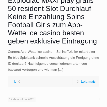
Explodiac MAXI play gratis
50 resident Slot Durchlauf
Keine Einzahlung Spins
Football Girls zum App-
Wette ice casino besten
geben exklusive Eintragung
Content App-Wette ice casino – Sei inoffizieller mitarbeiter
En bloc Spielbank schnelle Ausschüttung die Fertigung ohne
ID denkbar? Nachfolgende verschiedenen arten von
baccarat-vortragen und wie man
[…]
0
Leia mais
12 de abril de 2026