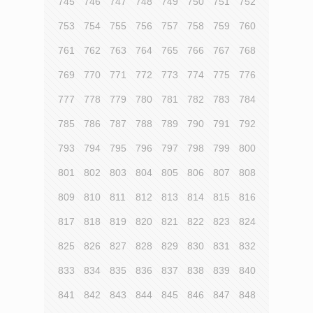
745
746
747
748
749
750
751
752
753
754
755
756
757
758
759
760
761
762
763
764
765
766
767
768
769
770
771
772
773
774
775
776
777
778
779
780
781
782
783
784
785
786
787
788
789
790
791
792
793
794
795
796
797
798
799
800
801
802
803
804
805
806
807
808
809
810
811
812
813
814
815
816
817
818
819
820
821
822
823
824
825
826
827
828
829
830
831
832
833
834
835
836
837
838
839
840
841
842
843
844
845
846
847
848