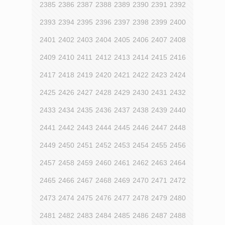
2385
2386
2387
2388
2389
2390
2391
2392
2393
2394
2395
2396
2397
2398
2399
2400
2401
2402
2403
2404
2405
2406
2407
2408
2409
2410
2411
2412
2413
2414
2415
2416
2417
2418
2419
2420
2421
2422
2423
2424
2425
2426
2427
2428
2429
2430
2431
2432
2433
2434
2435
2436
2437
2438
2439
2440
2441
2442
2443
2444
2445
2446
2447
2448
2449
2450
2451
2452
2453
2454
2455
2456
2457
2458
2459
2460
2461
2462
2463
2464
2465
2466
2467
2468
2469
2470
2471
2472
2473
2474
2475
2476
2477
2478
2479
2480
2481
2482
2483
2484
2485
2486
2487
2488