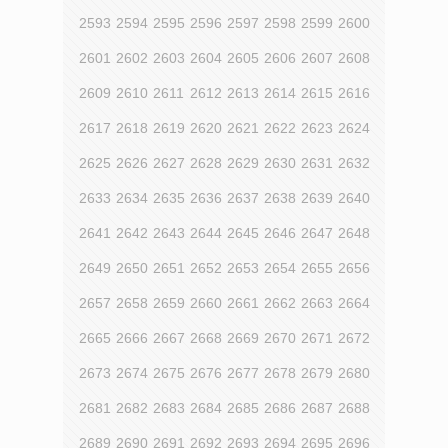
2593
2594
2595
2596
2597
2598
2599
2600
2601
2602
2603
2604
2605
2606
2607
2608
2609
2610
2611
2612
2613
2614
2615
2616
2617
2618
2619
2620
2621
2622
2623
2624
2625
2626
2627
2628
2629
2630
2631
2632
2633
2634
2635
2636
2637
2638
2639
2640
2641
2642
2643
2644
2645
2646
2647
2648
2649
2650
2651
2652
2653
2654
2655
2656
2657
2658
2659
2660
2661
2662
2663
2664
2665
2666
2667
2668
2669
2670
2671
2672
2673
2674
2675
2676
2677
2678
2679
2680
2681
2682
2683
2684
2685
2686
2687
2688
2689
2690
2691
2692
2693
2694
2695
2696