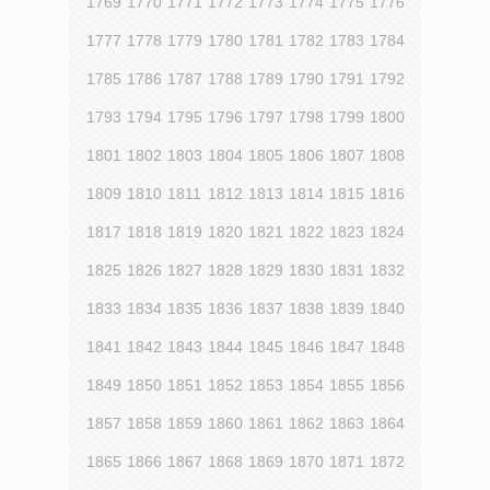
1769
1770
1771
1772
1773
1774
1775
1776
1777
1778
1779
1780
1781
1782
1783
1784
1785
1786
1787
1788
1789
1790
1791
1792
1793
1794
1795
1796
1797
1798
1799
1800
1801
1802
1803
1804
1805
1806
1807
1808
1809
1810
1811
1812
1813
1814
1815
1816
1817
1818
1819
1820
1821
1822
1823
1824
1825
1826
1827
1828
1829
1830
1831
1832
1833
1834
1835
1836
1837
1838
1839
1840
1841
1842
1843
1844
1845
1846
1847
1848
1849
1850
1851
1852
1853
1854
1855
1856
1857
1858
1859
1860
1861
1862
1863
1864
1865
1866
1867
1868
1869
1870
1871
1872