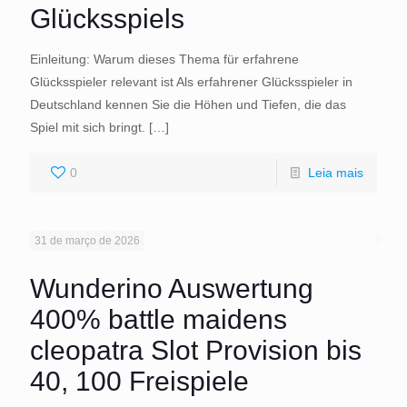
Glücksspiels
Einleitung: Warum dieses Thema für erfahrene
Glücksspieler relevant ist Als erfahrener Glücksspieler in
Deutschland kennen Sie die Höhen und Tiefen, die das
Spiel mit sich bringt.
[…]
0
Leia mais
31 de março de 2026
Wunderino Auswertung
400% battle maidens
cleopatra Slot Provision bis
40, 100 Freispiele