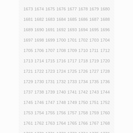
1673
1674
1675
1676
1677
1678
1679
1680
1681
1682
1683
1684
1685
1686
1687
1688
1689
1690
1691
1692
1693
1694
1695
1696
1697
1698
1699
1700
1701
1702
1703
1704
1705
1706
1707
1708
1709
1710
1711
1712
1713
1714
1715
1716
1717
1718
1719
1720
1721
1722
1723
1724
1725
1726
1727
1728
1729
1730
1731
1732
1733
1734
1735
1736
1737
1738
1739
1740
1741
1742
1743
1744
1745
1746
1747
1748
1749
1750
1751
1752
1753
1754
1755
1756
1757
1758
1759
1760
1761
1762
1763
1764
1765
1766
1767
1768