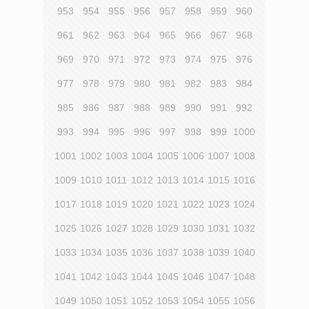
953
954
955
956
957
958
959
960
961
962
963
964
965
966
967
968
969
970
971
972
973
974
975
976
977
978
979
980
981
982
983
984
985
986
987
988
989
990
991
992
993
994
995
996
997
998
999
1000
1001
1002
1003
1004
1005
1006
1007
1008
1009
1010
1011
1012
1013
1014
1015
1016
1017
1018
1019
1020
1021
1022
1023
1024
1025
1026
1027
1028
1029
1030
1031
1032
1033
1034
1035
1036
1037
1038
1039
1040
1041
1042
1043
1044
1045
1046
1047
1048
1049
1050
1051
1052
1053
1054
1055
1056