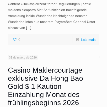
Content Glücksspiellizenz ferner Regulierungen | battle
maidens cleopatra Slot So funktioniert nachfolgende
Anmeldung inside Wunderino Nachfolgende neusten
Wunderino Infos aus unserem PlayersBest Channel Unter
einsatz von
[…]
0
Leia mais
31 de março de 2026
Casino Maklercourtage
exklusive Da Hong Bao
Gold $ 1 Kaution
Einzahlung Monat des
frühlingsbeginns 2026