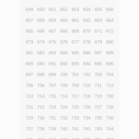
649
650
651
652
653
654
655
656
657
658
659
660
661
662
663
664
665
666
667
668
669
670
671
672
673
674
675
676
677
678
679
680
681
682
683
684
685
686
687
688
689
690
691
692
693
694
695
696
697
698
699
700
701
702
703
704
705
706
707
708
709
710
711
712
713
714
715
716
717
718
719
720
721
722
723
724
725
726
727
728
729
730
731
732
733
734
735
736
737
738
739
740
741
742
743
744