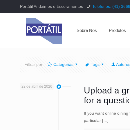
Portátil Andaimes e Escoramentos
Telefones: (41) 366
Sobre Nós
Produtos
Filtrar por
Categorias
Tags
Autore
22 de abril de 2026
Upload a gr
for a questi
If you want online dining
particular
[…]