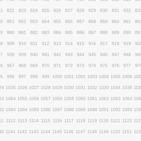
21
822
823
824
825
826
827
828
829
830
831
832
83
50
851
852
853
854
855
856
857
858
859
860
861
86
79
880
881
882
883
884
885
886
887
888
889
890
89
08
909
910
911
912
913
914
915
916
917
918
919
92
37
938
939
940
941
942
943
944
945
946
947
948
94
66
967
968
969
970
971
972
973
974
975
976
977
97
95
996
997
998
999
1000
1001
1002
1003
1004
1005
1006
10
24
1025
1026
1027
1028
1029
1030
1031
1032
1033
1034
1035
10
53
1054
1055
1056
1057
1058
1059
1060
1061
1062
1063
1064
10
82
1083
1084
1085
1086
1087
1088
1089
1090
1091
1092
1093
10
11
1112
1113
1114
1115
1116
1117
1118
1119
1120
1121
1122
11
40
1141
1142
1143
1144
1145
1146
1147
1148
1149
1150
1151
11