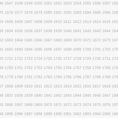
46
1547
1548
1549
1550
1551
1552
1553
1554
1555
1556
1557
15
75
1576
1577
1578
1579
1580
1581
1582
1583
1584
1585
1586
15
04
1605
1606
1607
1608
1609
1610
1611
1612
1613
1614
1615
16
33
1634
1635
1636
1637
1638
1639
1640
1641
1642
1643
1644
16
62
1663
1664
1665
1666
1667
1668
1669
1670
1671
1672
1673
16
91
1692
1693
1694
1695
1696
1697
1698
1699
1700
1701
1702
17
20
1721
1722
1723
1724
1725
1726
1727
1728
1729
1730
1731
17
49
1750
1751
1752
1753
1754
1755
1756
1757
1758
1759
1760
17
78
1779
1780
1781
1782
1783
1784
1785
1786
1787
1788
1789
17
07
1808
1809
1810
1811
1812
1813
1814
1815
1816
1817
1818
18
36
1837
1838
1839
1840
1841
1842
1843
1844
1845
1846
1847
18
65
1866
1867
1868
1869
1870
1871
1872
1873
1874
1875
1876
18
94
1895
1896
1897
1898
1899
1900
1901
1902
1903
1904
1905
19