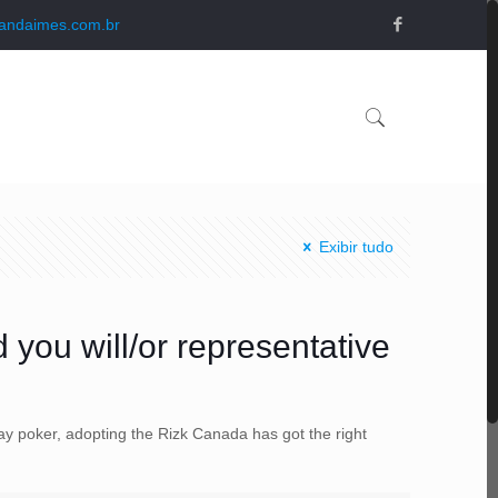
landaimes.com.br
Exibir tudo
you will/or representative
may poker, adopting the Rizk Canada has got the right