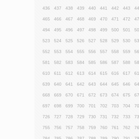
436
437
438
439
440
441
442
443
4
465
466
467
468
469
470
471
472
4
494
495
496
497
498
499
500
501
5
523
524
525
526
527
528
529
530
5
552
553
554
555
556
557
558
559
5
581
582
583
584
585
586
587
588
5
610
611
612
613
614
615
616
617
6
639
640
641
642
643
644
645
646
6
668
669
670
671
672
673
674
675
6
697
698
699
700
701
702
703
704
7
726
727
728
729
730
731
732
733
7
755
756
757
758
759
760
761
762
7
784
785
786
787
788
789
790
791
7