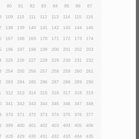
9
80
81
82
83
84
85
86
87
8
109
110
111
112
113
114
115
116
7
138
139
140
141
142
143
144
145
6
167
168
169
170
171
172
173
174
5
196
197
198
199
200
201
202
203
4
225
226
227
228
229
230
231
232
3
254
255
256
257
258
259
260
261
2
283
284
285
286
287
288
289
290
1
312
313
314
315
316
317
318
319
0
341
342
343
344
345
346
347
348
9
370
371
372
373
374
375
376
377
8
399
400
401
402
403
404
405
406
7
428
429
430
431
432
433
434
435