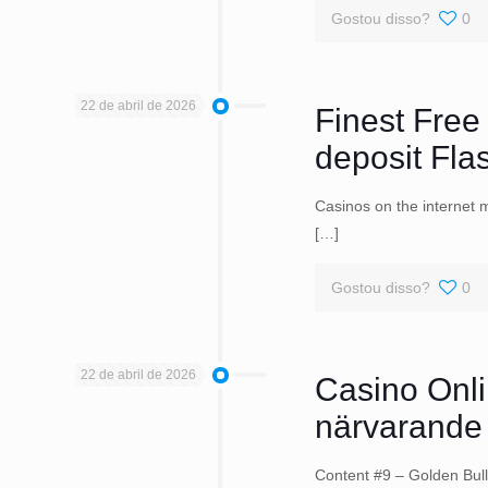
Gostou disso?
0
22 de abril de 2026
Finest Free
deposit Fla
Casinos on the internet 
[…]
Gostou disso?
0
22 de abril de 2026
Casino Onli
närvarande
Content #9 – Golden Bull