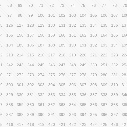
7
68
69
70
71
72
73
74
75
76
77
78
7
6
97
98
99
100
101
102
103
104
105
106
107
10
25
126
127
128
129
130
131
132
133
134
135
136
13
54
155
156
157
158
159
160
161
162
163
164
165
16
83
184
185
186
187
188
189
190
191
192
193
194
19
12
213
214
215
216
217
218
219
220
221
222
223
22
41
242
243
244
245
246
247
248
249
250
251
252
25
70
271
272
273
274
275
276
277
278
279
280
281
28
99
300
301
302
303
304
305
306
307
308
309
310
31
28
329
330
331
332
333
334
335
336
337
338
339
34
57
358
359
360
361
362
363
364
365
366
367
368
36
86
387
388
389
390
391
392
393
394
395
396
397
39
15
416
417
418
419
420
421
422
423
424
425
426
42