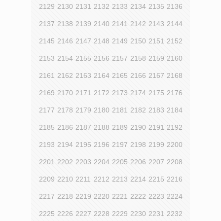
2129
2130
2131
2132
2133
2134
2135
2136
2137
2138
2139
2140
2141
2142
2143
2144
2145
2146
2147
2148
2149
2150
2151
2152
2153
2154
2155
2156
2157
2158
2159
2160
2161
2162
2163
2164
2165
2166
2167
2168
2169
2170
2171
2172
2173
2174
2175
2176
2177
2178
2179
2180
2181
2182
2183
2184
2185
2186
2187
2188
2189
2190
2191
2192
2193
2194
2195
2196
2197
2198
2199
2200
2201
2202
2203
2204
2205
2206
2207
2208
2209
2210
2211
2212
2213
2214
2215
2216
2217
2218
2219
2220
2221
2222
2223
2224
2225
2226
2227
2228
2229
2230
2231
2232