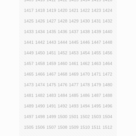
1417
1418
1419
1420
1421
1422
1423
1424
1425
1426
1427
1428
1429
1430
1431
1432
1433
1434
1435
1436
1437
1438
1439
1440
1441
1442
1443
1444
1445
1446
1447
1448
1449
1450
1451
1452
1453
1454
1455
1456
1457
1458
1459
1460
1461
1462
1463
1464
1465
1466
1467
1468
1469
1470
1471
1472
1473
1474
1475
1476
1477
1478
1479
1480
1481
1482
1483
1484
1485
1486
1487
1488
1489
1490
1491
1492
1493
1494
1495
1496
1497
1498
1499
1500
1501
1502
1503
1504
1505
1506
1507
1508
1509
1510
1511
1512