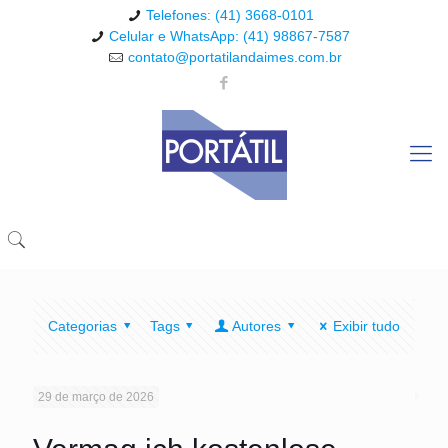
Telefones: (41) 3668-0101
Celular e WhatsApp: (41) 98867-7587
contato@portatilandaimes.com.br
Categorias
Tags
Autores
Exibir tudo
29 de março de 2026