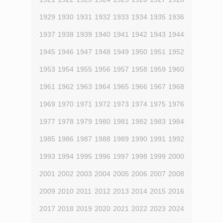
1929
1930
1931
1932
1933
1934
1935
1936
1937
1938
1939
1940
1941
1942
1943
1944
1945
1946
1947
1948
1949
1950
1951
1952
1953
1954
1955
1956
1957
1958
1959
1960
1961
1962
1963
1964
1965
1966
1967
1968
1969
1970
1971
1972
1973
1974
1975
1976
1977
1978
1979
1980
1981
1982
1983
1984
1985
1986
1987
1988
1989
1990
1991
1992
1993
1994
1995
1996
1997
1998
1999
2000
2001
2002
2003
2004
2005
2006
2007
2008
2009
2010
2011
2012
2013
2014
2015
2016
2017
2018
2019
2020
2021
2022
2023
2024