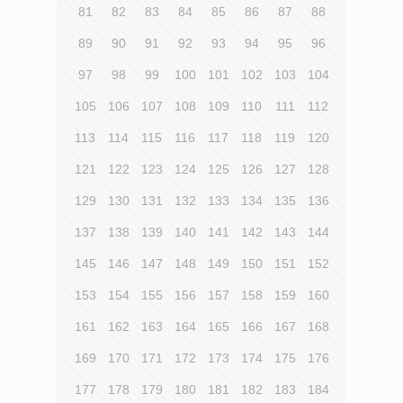
81
82
83
84
85
86
87
88
89
90
91
92
93
94
95
96
97
98
99
100
101
102
103
104
105
106
107
108
109
110
111
112
113
114
115
116
117
118
119
120
121
122
123
124
125
126
127
128
129
130
131
132
133
134
135
136
137
138
139
140
141
142
143
144
145
146
147
148
149
150
151
152
153
154
155
156
157
158
159
160
161
162
163
164
165
166
167
168
169
170
171
172
173
174
175
176
177
178
179
180
181
182
183
184