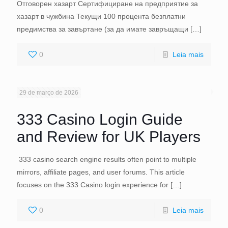
Отговорен хазарт Сертифициране на предприятие за
хазарт в чужбина Текущи 100 процента безплатни
предимства за завъртане (за да имате завръщащи
[…]
0
Leia mais
29 de março de 2026
333 Casino Login Guide
and Review for UK Players
333 casino search engine results often point to multiple
mirrors, affiliate pages, and user forums. This article
focuses on the 333 Casino login experience for
[…]
0
Leia mais