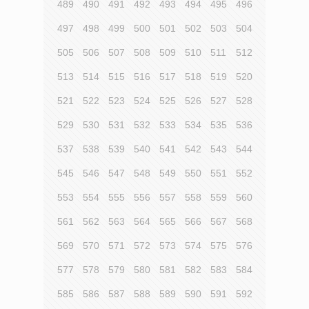
489
490
491
492
493
494
495
496
497
498
499
500
501
502
503
504
505
506
507
508
509
510
511
512
513
514
515
516
517
518
519
520
521
522
523
524
525
526
527
528
529
530
531
532
533
534
535
536
537
538
539
540
541
542
543
544
545
546
547
548
549
550
551
552
553
554
555
556
557
558
559
560
561
562
563
564
565
566
567
568
569
570
571
572
573
574
575
576
577
578
579
580
581
582
583
584
585
586
587
588
589
590
591
592