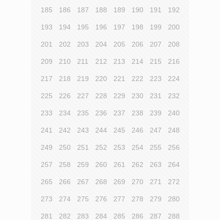
185
186
187
188
189
190
191
192
193
194
195
196
197
198
199
200
201
202
203
204
205
206
207
208
209
210
211
212
213
214
215
216
217
218
219
220
221
222
223
224
225
226
227
228
229
230
231
232
233
234
235
236
237
238
239
240
241
242
243
244
245
246
247
248
249
250
251
252
253
254
255
256
257
258
259
260
261
262
263
264
265
266
267
268
269
270
271
272
273
274
275
276
277
278
279
280
281
282
283
284
285
286
287
288