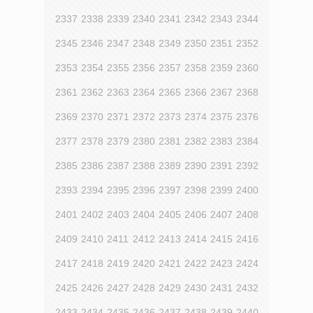
2337
2338
2339
2340
2341
2342
2343
2344
2345
2346
2347
2348
2349
2350
2351
2352
2353
2354
2355
2356
2357
2358
2359
2360
2361
2362
2363
2364
2365
2366
2367
2368
2369
2370
2371
2372
2373
2374
2375
2376
2377
2378
2379
2380
2381
2382
2383
2384
2385
2386
2387
2388
2389
2390
2391
2392
2393
2394
2395
2396
2397
2398
2399
2400
2401
2402
2403
2404
2405
2406
2407
2408
2409
2410
2411
2412
2413
2414
2415
2416
2417
2418
2419
2420
2421
2422
2423
2424
2425
2426
2427
2428
2429
2430
2431
2432
2433
2434
2435
2436
2437
2438
2439
2440