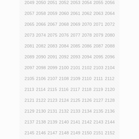
2049
2050
2051
2052
2053
2054
2055
2056
2057
2058
2059
2060
2061
2062
2063
2064
2065
2066
2067
2068
2069
2070
2071
2072
2073
2074
2075
2076
2077
2078
2079
2080
2081
2082
2083
2084
2085
2086
2087
2088
2089
2090
2091
2092
2093
2094
2095
2096
2097
2098
2099
2100
2101
2102
2103
2104
2105
2106
2107
2108
2109
2110
2111
2112
2113
2114
2115
2116
2117
2118
2119
2120
2121
2122
2123
2124
2125
2126
2127
2128
2129
2130
2131
2132
2133
2134
2135
2136
2137
2138
2139
2140
2141
2142
2143
2144
2145
2146
2147
2148
2149
2150
2151
2152