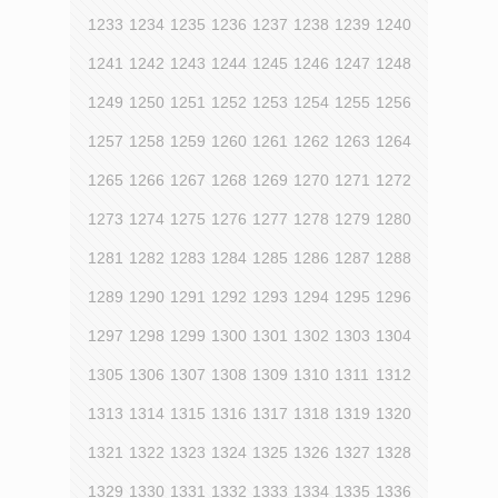
1233
1234
1235
1236
1237
1238
1239
1240
1241
1242
1243
1244
1245
1246
1247
1248
1249
1250
1251
1252
1253
1254
1255
1256
1257
1258
1259
1260
1261
1262
1263
1264
1265
1266
1267
1268
1269
1270
1271
1272
1273
1274
1275
1276
1277
1278
1279
1280
1281
1282
1283
1284
1285
1286
1287
1288
1289
1290
1291
1292
1293
1294
1295
1296
1297
1298
1299
1300
1301
1302
1303
1304
1305
1306
1307
1308
1309
1310
1311
1312
1313
1314
1315
1316
1317
1318
1319
1320
1321
1322
1323
1324
1325
1326
1327
1328
1329
1330
1331
1332
1333
1334
1335
1336