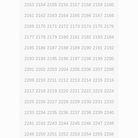
2153
2154
2155
2156
2157
2158
2159
2160
2161
2162
2163
2164
2165
2166
2167
2168
2169
2170
2171
2172
2173
2174
2175
2176
2177
2178
2179
2180
2181
2182
2183
2184
2185
2186
2187
2188
2189
2190
2191
2192
2193
2194
2195
2196
2197
2198
2199
2200
2201
2202
2203
2204
2205
2206
2207
2208
2209
2210
2211
2212
2213
2214
2215
2216
2217
2218
2219
2220
2221
2222
2223
2224
2225
2226
2227
2228
2229
2230
2231
2232
2233
2234
2235
2236
2237
2238
2239
2240
2241
2242
2243
2244
2245
2246
2247
2248
2249
2250
2251
2252
2253
2254
2255
2256