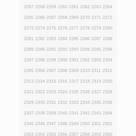
2257
2258
2259
2260
2261
2262
2263
2264
2265
2266
2267
2268
2269
2270
2271
2272
2273
2274
2275
2276
2277
2278
2279
2280
2281
2282
2283
2284
2285
2286
2287
2288
2289
2290
2291
2292
2293
2294
2295
2296
2297
2298
2299
2300
2301
2302
2303
2304
2305
2306
2307
2308
2309
2310
2311
2312
2313
2314
2315
2316
2317
2318
2319
2320
2321
2322
2323
2324
2325
2326
2327
2328
2329
2330
2331
2332
2333
2334
2335
2336
2337
2338
2339
2340
2341
2342
2343
2344
2345
2346
2347
2348
2349
2350
2351
2352
2353
2354
2355
2356
2357
2358
2359
2360