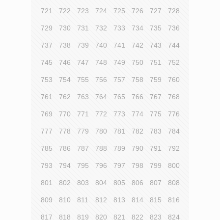
721
722
723
724
725
726
727
728
729
730
731
732
733
734
735
736
737
738
739
740
741
742
743
744
745
746
747
748
749
750
751
752
753
754
755
756
757
758
759
760
761
762
763
764
765
766
767
768
769
770
771
772
773
774
775
776
777
778
779
780
781
782
783
784
785
786
787
788
789
790
791
792
793
794
795
796
797
798
799
800
801
802
803
804
805
806
807
808
809
810
811
812
813
814
815
816
817
818
819
820
821
822
823
824