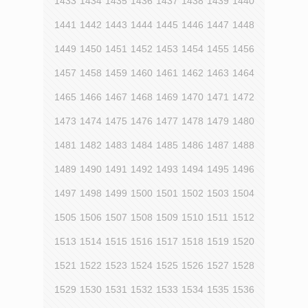
1433
1434
1435
1436
1437
1438
1439
1440
1441
1442
1443
1444
1445
1446
1447
1448
1449
1450
1451
1452
1453
1454
1455
1456
1457
1458
1459
1460
1461
1462
1463
1464
1465
1466
1467
1468
1469
1470
1471
1472
1473
1474
1475
1476
1477
1478
1479
1480
1481
1482
1483
1484
1485
1486
1487
1488
1489
1490
1491
1492
1493
1494
1495
1496
1497
1498
1499
1500
1501
1502
1503
1504
1505
1506
1507
1508
1509
1510
1511
1512
1513
1514
1515
1516
1517
1518
1519
1520
1521
1522
1523
1524
1525
1526
1527
1528
1529
1530
1531
1532
1533
1534
1535
1536