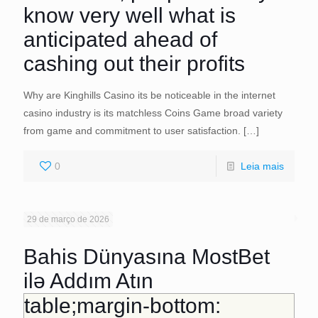
know very well what is
anticipated ahead of
cashing out their profits
Why are Kinghills Casino its be noticeable in the internet
casino industry is its matchless Coins Game broad variety
from game and commitment to user satisfaction.
[…]
0
Leia mais
29 de março de 2026
Bahis Dünyasına MostBet
ilə Addım Atın
table;margin-bottom: