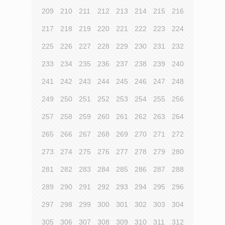
209
210
211
212
213
214
215
216
217
218
219
220
221
222
223
224
225
226
227
228
229
230
231
232
233
234
235
236
237
238
239
240
241
242
243
244
245
246
247
248
249
250
251
252
253
254
255
256
257
258
259
260
261
262
263
264
265
266
267
268
269
270
271
272
273
274
275
276
277
278
279
280
281
282
283
284
285
286
287
288
289
290
291
292
293
294
295
296
297
298
299
300
301
302
303
304
305
306
307
308
309
310
311
312