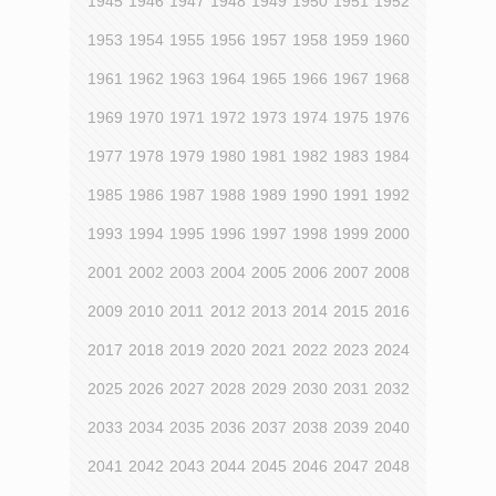
1945
1946
1947
1948
1949
1950
1951
1952
1953
1954
1955
1956
1957
1958
1959
1960
1961
1962
1963
1964
1965
1966
1967
1968
1969
1970
1971
1972
1973
1974
1975
1976
1977
1978
1979
1980
1981
1982
1983
1984
1985
1986
1987
1988
1989
1990
1991
1992
1993
1994
1995
1996
1997
1998
1999
2000
2001
2002
2003
2004
2005
2006
2007
2008
2009
2010
2011
2012
2013
2014
2015
2016
2017
2018
2019
2020
2021
2022
2023
2024
2025
2026
2027
2028
2029
2030
2031
2032
2033
2034
2035
2036
2037
2038
2039
2040
2041
2042
2043
2044
2045
2046
2047
2048