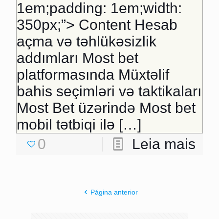
1em;padding: 1em;width:
350px;”> Content Hesab
açma və təhlükəsizlik
addımları Most bet
platformasında Müxtəlif
bahis seçimləri və taktikaları
Most Bet üzərində Most bet
mobil tətbiqi ilə
[…]
0
Leia mais
Página anterior