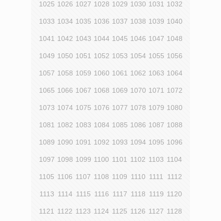
1025
1026
1027
1028
1029
1030
1031
1032
1033
1034
1035
1036
1037
1038
1039
1040
1041
1042
1043
1044
1045
1046
1047
1048
1049
1050
1051
1052
1053
1054
1055
1056
1057
1058
1059
1060
1061
1062
1063
1064
1065
1066
1067
1068
1069
1070
1071
1072
1073
1074
1075
1076
1077
1078
1079
1080
1081
1082
1083
1084
1085
1086
1087
1088
1089
1090
1091
1092
1093
1094
1095
1096
1097
1098
1099
1100
1101
1102
1103
1104
1105
1106
1107
1108
1109
1110
1111
1112
1113
1114
1115
1116
1117
1118
1119
1120
1121
1122
1123
1124
1125
1126
1127
1128