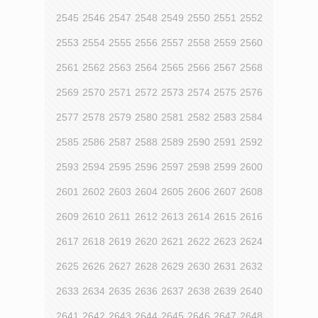
2545
2546
2547
2548
2549
2550
2551
2552
2553
2554
2555
2556
2557
2558
2559
2560
2561
2562
2563
2564
2565
2566
2567
2568
2569
2570
2571
2572
2573
2574
2575
2576
2577
2578
2579
2580
2581
2582
2583
2584
2585
2586
2587
2588
2589
2590
2591
2592
2593
2594
2595
2596
2597
2598
2599
2600
2601
2602
2603
2604
2605
2606
2607
2608
2609
2610
2611
2612
2613
2614
2615
2616
2617
2618
2619
2620
2621
2622
2623
2624
2625
2626
2627
2628
2629
2630
2631
2632
2633
2634
2635
2636
2637
2638
2639
2640
2641
2642
2643
2644
2645
2646
2647
2648