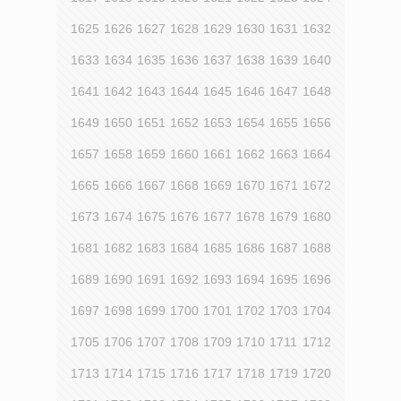
1625
1626
1627
1628
1629
1630
1631
1632
1633
1634
1635
1636
1637
1638
1639
1640
1641
1642
1643
1644
1645
1646
1647
1648
1649
1650
1651
1652
1653
1654
1655
1656
1657
1658
1659
1660
1661
1662
1663
1664
1665
1666
1667
1668
1669
1670
1671
1672
1673
1674
1675
1676
1677
1678
1679
1680
1681
1682
1683
1684
1685
1686
1687
1688
1689
1690
1691
1692
1693
1694
1695
1696
1697
1698
1699
1700
1701
1702
1703
1704
1705
1706
1707
1708
1709
1710
1711
1712
1713
1714
1715
1716
1717
1718
1719
1720