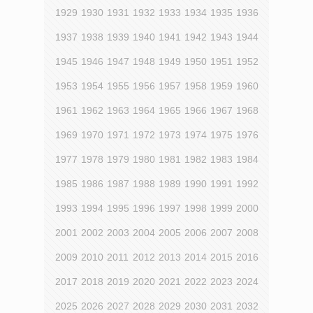
1929
1930
1931
1932
1933
1934
1935
1936
1937
1938
1939
1940
1941
1942
1943
1944
1945
1946
1947
1948
1949
1950
1951
1952
1953
1954
1955
1956
1957
1958
1959
1960
1961
1962
1963
1964
1965
1966
1967
1968
1969
1970
1971
1972
1973
1974
1975
1976
1977
1978
1979
1980
1981
1982
1983
1984
1985
1986
1987
1988
1989
1990
1991
1992
1993
1994
1995
1996
1997
1998
1999
2000
2001
2002
2003
2004
2005
2006
2007
2008
2009
2010
2011
2012
2013
2014
2015
2016
2017
2018
2019
2020
2021
2022
2023
2024
2025
2026
2027
2028
2029
2030
2031
2032