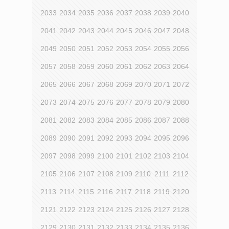
2033
2034
2035
2036
2037
2038
2039
2040
2041
2042
2043
2044
2045
2046
2047
2048
2049
2050
2051
2052
2053
2054
2055
2056
2057
2058
2059
2060
2061
2062
2063
2064
2065
2066
2067
2068
2069
2070
2071
2072
2073
2074
2075
2076
2077
2078
2079
2080
2081
2082
2083
2084
2085
2086
2087
2088
2089
2090
2091
2092
2093
2094
2095
2096
2097
2098
2099
2100
2101
2102
2103
2104
2105
2106
2107
2108
2109
2110
2111
2112
2113
2114
2115
2116
2117
2118
2119
2120
2121
2122
2123
2124
2125
2126
2127
2128
2129
2130
2131
2132
2133
2134
2135
2136