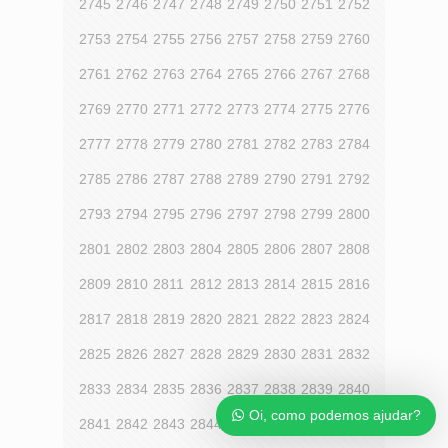
2745
2746
2747
2748
2749
2750
2751
2752
2753
2754
2755
2756
2757
2758
2759
2760
2761
2762
2763
2764
2765
2766
2767
2768
2769
2770
2771
2772
2773
2774
2775
2776
2777
2778
2779
2780
2781
2782
2783
2784
2785
2786
2787
2788
2789
2790
2791
2792
2793
2794
2795
2796
2797
2798
2799
2800
2801
2802
2803
2804
2805
2806
2807
2808
2809
2810
2811
2812
2813
2814
2815
2816
2817
2818
2819
2820
2821
2822
2823
2824
2825
2826
2827
2828
2829
2830
2831
2832
2833
2834
2835
2836
2837
2838
2839
2840
Oi, como podemos ajudar?
2841
2842
2843
2844
2845
2846
2847
2848