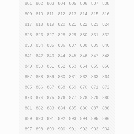
801
802
803
804
805
806
807
808
809
810
811
812
813
814
815
816
817
818
819
820
821
822
823
824
825
826
827
828
829
830
831
832
833
834
835
836
837
838
839
840
841
842
843
844
845
846
847
848
849
850
851
852
853
854
855
856
857
858
859
860
861
862
863
864
865
866
867
868
869
870
871
872
873
874
875
876
877
878
879
880
881
882
883
884
885
886
887
888
889
890
891
892
893
894
895
896
897
898
899
900
901
902
903
904