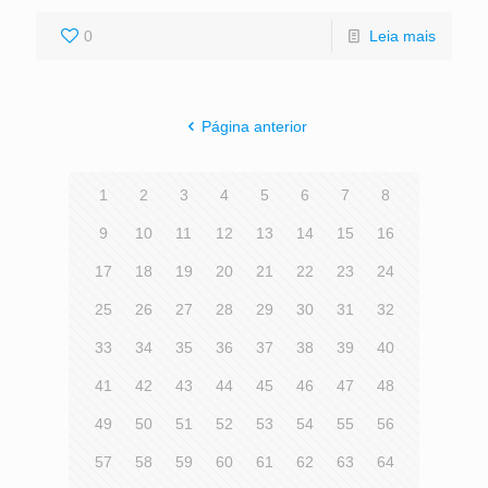
0
Leia mais
Página anterior
1
2
3
4
5
6
7
8
9
10
11
12
13
14
15
16
17
18
19
20
21
22
23
24
25
26
27
28
29
30
31
32
33
34
35
36
37
38
39
40
41
42
43
44
45
46
47
48
49
50
51
52
53
54
55
56
57
58
59
60
61
62
63
64