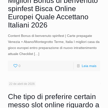
Migliori Bonus di benvenuto
spinfest Bisca Online
Europei Quale Accettano
Italiani 2026
Content Bonus di benvenuto spinfest | Carte prepagate
Venezia + Abano/Montegrotto Terme, Italia I migliori casa da
gioco europei entro preparazione di nuovo intrattenimento
attuale Checklist
[…]
0
Leia mais
22 de abril de 2026
Che tipo di preferire certain
messo slot online riguardo a