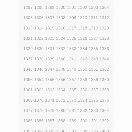
1297
1298
1299
1300
1301
1302
1303
1304
1305
1306
1307
1308
1309
1310
1311
1312
1313
1314
1315
1316
1317
1318
1319
1320
1321
1322
1323
1324
1325
1326
1327
1328
1329
1330
1331
1332
1333
1334
1335
1336
1337
1338
1339
1340
1341
1342
1343
1344
1345
1346
1347
1348
1349
1350
1351
1352
1353
1354
1355
1356
1357
1358
1359
1360
1361
1362
1363
1364
1365
1366
1367
1368
1369
1370
1371
1372
1373
1374
1375
1376
1377
1378
1379
1380
1381
1382
1383
1384
1385
1386
1387
1388
1389
1390
1391
1392
1393
1394
1395
1396
1397
1398
1399
1400