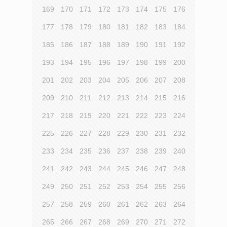
169
170
171
172
173
174
175
176
177
178
179
180
181
182
183
184
185
186
187
188
189
190
191
192
193
194
195
196
197
198
199
200
201
202
203
204
205
206
207
208
209
210
211
212
213
214
215
216
217
218
219
220
221
222
223
224
225
226
227
228
229
230
231
232
233
234
235
236
237
238
239
240
241
242
243
244
245
246
247
248
249
250
251
252
253
254
255
256
257
258
259
260
261
262
263
264
265
266
267
268
269
270
271
272