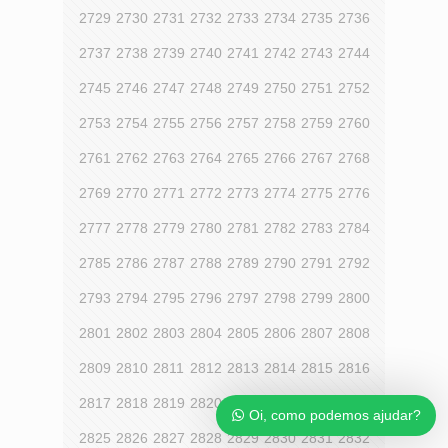
2729
2730
2731
2732
2733
2734
2735
2736
2737
2738
2739
2740
2741
2742
2743
2744
2745
2746
2747
2748
2749
2750
2751
2752
2753
2754
2755
2756
2757
2758
2759
2760
2761
2762
2763
2764
2765
2766
2767
2768
2769
2770
2771
2772
2773
2774
2775
2776
2777
2778
2779
2780
2781
2782
2783
2784
2785
2786
2787
2788
2789
2790
2791
2792
2793
2794
2795
2796
2797
2798
2799
2800
2801
2802
2803
2804
2805
2806
2807
2808
2809
2810
2811
2812
2813
2814
2815
2816
2817
2818
2819
2820
2821
2822
2823
2824
Oi, como podemos ajudar?
2825
2826
2827
2828
2829
2830
2831
2832