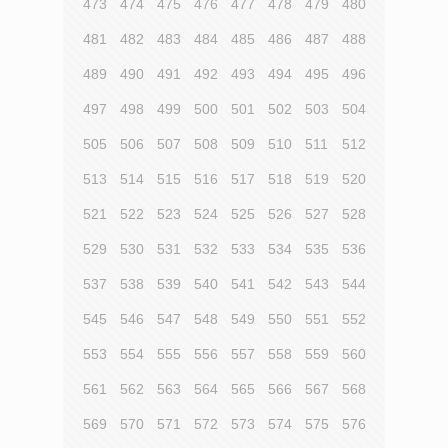
473
474
475
476
477
478
479
480
481
482
483
484
485
486
487
488
489
490
491
492
493
494
495
496
497
498
499
500
501
502
503
504
505
506
507
508
509
510
511
512
513
514
515
516
517
518
519
520
521
522
523
524
525
526
527
528
529
530
531
532
533
534
535
536
537
538
539
540
541
542
543
544
545
546
547
548
549
550
551
552
553
554
555
556
557
558
559
560
561
562
563
564
565
566
567
568
569
570
571
572
573
574
575
576