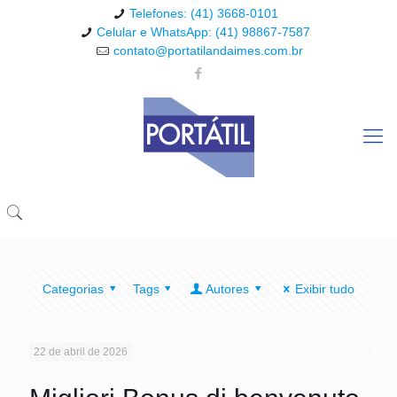
Telefones: (41) 3668-0101
Celular e WhatsApp: (41) 98867-7587
contato@portatilandaimes.com.br
Categorias
Tags
Autores
Exibir tudo
22 de abril de 2026