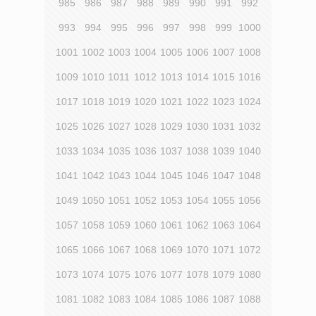
985
986
987
988
989
990
991
992
993
994
995
996
997
998
999
1000
1001
1002
1003
1004
1005
1006
1007
1008
1009
1010
1011
1012
1013
1014
1015
1016
1017
1018
1019
1020
1021
1022
1023
1024
1025
1026
1027
1028
1029
1030
1031
1032
1033
1034
1035
1036
1037
1038
1039
1040
1041
1042
1043
1044
1045
1046
1047
1048
1049
1050
1051
1052
1053
1054
1055
1056
1057
1058
1059
1060
1061
1062
1063
1064
1065
1066
1067
1068
1069
1070
1071
1072
1073
1074
1075
1076
1077
1078
1079
1080
1081
1082
1083
1084
1085
1086
1087
1088