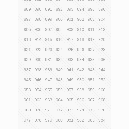
889
890
891
892
893
894
895
896
897
898
899
900
901
902
903
904
905
906
907
908
909
910
911
912
913
914
915
916
917
918
919
920
921
922
923
924
925
926
927
928
929
930
931
932
933
934
935
936
937
938
939
940
941
942
943
944
945
946
947
948
949
950
951
952
953
954
955
956
957
958
959
960
961
962
963
964
965
966
967
968
969
970
971
972
973
974
975
976
977
978
979
980
981
982
983
984