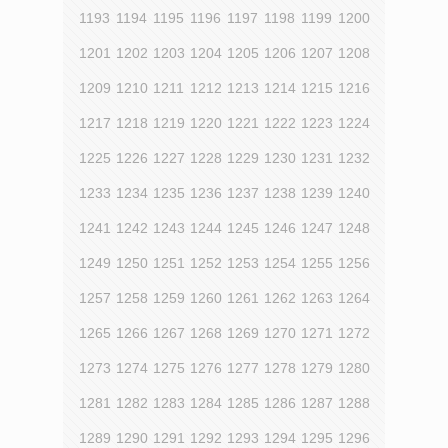
1193
1194
1195
1196
1197
1198
1199
1200
1201
1202
1203
1204
1205
1206
1207
1208
1209
1210
1211
1212
1213
1214
1215
1216
1217
1218
1219
1220
1221
1222
1223
1224
1225
1226
1227
1228
1229
1230
1231
1232
1233
1234
1235
1236
1237
1238
1239
1240
1241
1242
1243
1244
1245
1246
1247
1248
1249
1250
1251
1252
1253
1254
1255
1256
1257
1258
1259
1260
1261
1262
1263
1264
1265
1266
1267
1268
1269
1270
1271
1272
1273
1274
1275
1276
1277
1278
1279
1280
1281
1282
1283
1284
1285
1286
1287
1288
1289
1290
1291
1292
1293
1294
1295
1296