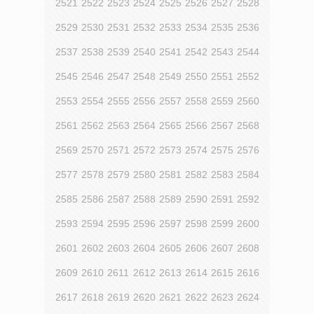
2521
2522
2523
2524
2525
2526
2527
2528
2529
2530
2531
2532
2533
2534
2535
2536
2537
2538
2539
2540
2541
2542
2543
2544
2545
2546
2547
2548
2549
2550
2551
2552
2553
2554
2555
2556
2557
2558
2559
2560
2561
2562
2563
2564
2565
2566
2567
2568
2569
2570
2571
2572
2573
2574
2575
2576
2577
2578
2579
2580
2581
2582
2583
2584
2585
2586
2587
2588
2589
2590
2591
2592
2593
2594
2595
2596
2597
2598
2599
2600
2601
2602
2603
2604
2605
2606
2607
2608
2609
2610
2611
2612
2613
2614
2615
2616
2617
2618
2619
2620
2621
2622
2623
2624