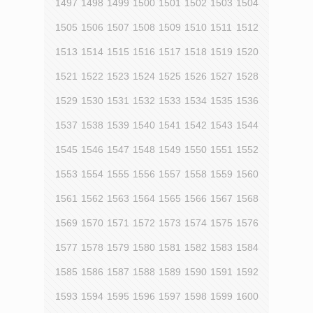
1497
1498
1499
1500
1501
1502
1503
1504
1505
1506
1507
1508
1509
1510
1511
1512
1513
1514
1515
1516
1517
1518
1519
1520
1521
1522
1523
1524
1525
1526
1527
1528
1529
1530
1531
1532
1533
1534
1535
1536
1537
1538
1539
1540
1541
1542
1543
1544
1545
1546
1547
1548
1549
1550
1551
1552
1553
1554
1555
1556
1557
1558
1559
1560
1561
1562
1563
1564
1565
1566
1567
1568
1569
1570
1571
1572
1573
1574
1575
1576
1577
1578
1579
1580
1581
1582
1583
1584
1585
1586
1587
1588
1589
1590
1591
1592
1593
1594
1595
1596
1597
1598
1599
1600