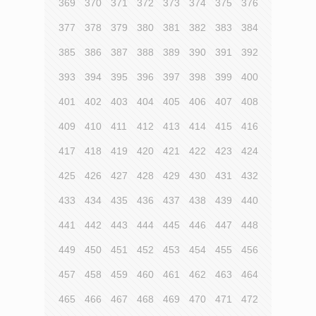
369
370
371
372
373
374
375
376
377
378
379
380
381
382
383
384
385
386
387
388
389
390
391
392
393
394
395
396
397
398
399
400
401
402
403
404
405
406
407
408
409
410
411
412
413
414
415
416
417
418
419
420
421
422
423
424
425
426
427
428
429
430
431
432
433
434
435
436
437
438
439
440
441
442
443
444
445
446
447
448
449
450
451
452
453
454
455
456
457
458
459
460
461
462
463
464
465
466
467
468
469
470
471
472