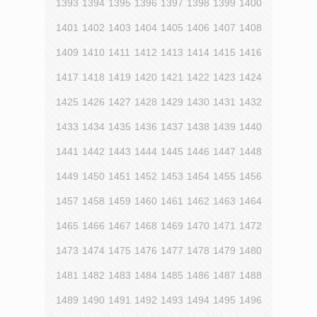
1393
1394
1395
1396
1397
1398
1399
1400
1401
1402
1403
1404
1405
1406
1407
1408
1409
1410
1411
1412
1413
1414
1415
1416
1417
1418
1419
1420
1421
1422
1423
1424
1425
1426
1427
1428
1429
1430
1431
1432
1433
1434
1435
1436
1437
1438
1439
1440
1441
1442
1443
1444
1445
1446
1447
1448
1449
1450
1451
1452
1453
1454
1455
1456
1457
1458
1459
1460
1461
1462
1463
1464
1465
1466
1467
1468
1469
1470
1471
1472
1473
1474
1475
1476
1477
1478
1479
1480
1481
1482
1483
1484
1485
1486
1487
1488
1489
1490
1491
1492
1493
1494
1495
1496