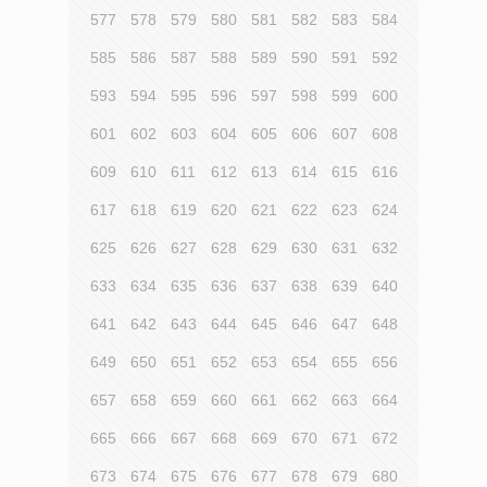
577
578
579
580
581
582
583
584
585
586
587
588
589
590
591
592
593
594
595
596
597
598
599
600
601
602
603
604
605
606
607
608
609
610
611
612
613
614
615
616
617
618
619
620
621
622
623
624
625
626
627
628
629
630
631
632
633
634
635
636
637
638
639
640
641
642
643
644
645
646
647
648
649
650
651
652
653
654
655
656
657
658
659
660
661
662
663
664
665
666
667
668
669
670
671
672
673
674
675
676
677
678
679
680