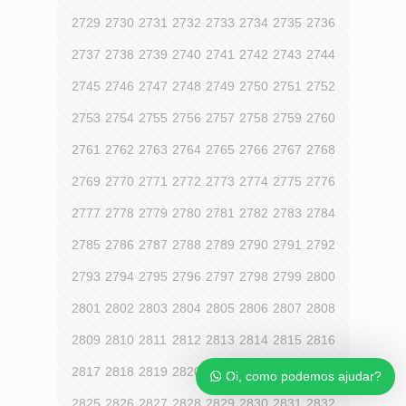
2729
2730
2731
2732
2733
2734
2735
2736
2737
2738
2739
2740
2741
2742
2743
2744
2745
2746
2747
2748
2749
2750
2751
2752
2753
2754
2755
2756
2757
2758
2759
2760
2761
2762
2763
2764
2765
2766
2767
2768
2769
2770
2771
2772
2773
2774
2775
2776
2777
2778
2779
2780
2781
2782
2783
2784
2785
2786
2787
2788
2789
2790
2791
2792
2793
2794
2795
2796
2797
2798
2799
2800
2801
2802
2803
2804
2805
2806
2807
2808
2809
2810
2811
2812
2813
2814
2815
2816
2817
2818
2819
2820
2821
2822
2823
2824
Oi, como podemos ajudar?
2825
2826
2827
2828
2829
2830
2831
2832