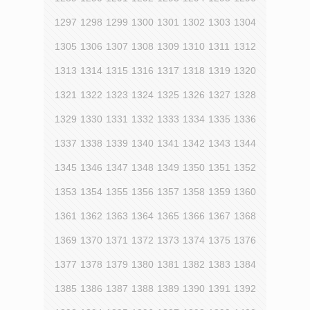
1297
1298
1299
1300
1301
1302
1303
1304
1305
1306
1307
1308
1309
1310
1311
1312
1313
1314
1315
1316
1317
1318
1319
1320
1321
1322
1323
1324
1325
1326
1327
1328
1329
1330
1331
1332
1333
1334
1335
1336
1337
1338
1339
1340
1341
1342
1343
1344
1345
1346
1347
1348
1349
1350
1351
1352
1353
1354
1355
1356
1357
1358
1359
1360
1361
1362
1363
1364
1365
1366
1367
1368
1369
1370
1371
1372
1373
1374
1375
1376
1377
1378
1379
1380
1381
1382
1383
1384
1385
1386
1387
1388
1389
1390
1391
1392