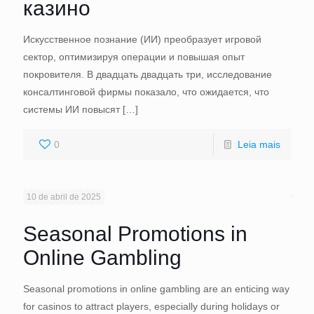
казино
Искусственное познание (ИИ) преобразует игровой
сектор, оптимизируя операции и повышая опыт
покровителя. В двадцать двадцать три, исследование
консалтинговой фирмы показало, что ожидается, что
системы ИИ повысят
[…]
0
Leia mais
10 de abril de 2025
Seasonal Promotions in
Online Gambling
Seasonal promotions in online gambling are an enticing way
for casinos to attract players, especially during holidays or