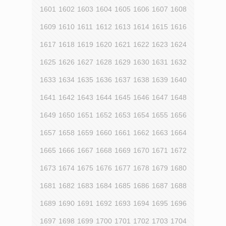
1601
1602
1603
1604
1605
1606
1607
1608
1609
1610
1611
1612
1613
1614
1615
1616
1617
1618
1619
1620
1621
1622
1623
1624
1625
1626
1627
1628
1629
1630
1631
1632
1633
1634
1635
1636
1637
1638
1639
1640
1641
1642
1643
1644
1645
1646
1647
1648
1649
1650
1651
1652
1653
1654
1655
1656
1657
1658
1659
1660
1661
1662
1663
1664
1665
1666
1667
1668
1669
1670
1671
1672
1673
1674
1675
1676
1677
1678
1679
1680
1681
1682
1683
1684
1685
1686
1687
1688
1689
1690
1691
1692
1693
1694
1695
1696
1697
1698
1699
1700
1701
1702
1703
1704