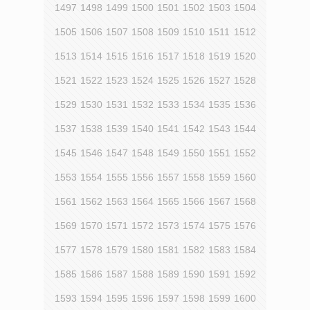
1497
1498
1499
1500
1501
1502
1503
1504
1505
1506
1507
1508
1509
1510
1511
1512
1513
1514
1515
1516
1517
1518
1519
1520
1521
1522
1523
1524
1525
1526
1527
1528
1529
1530
1531
1532
1533
1534
1535
1536
1537
1538
1539
1540
1541
1542
1543
1544
1545
1546
1547
1548
1549
1550
1551
1552
1553
1554
1555
1556
1557
1558
1559
1560
1561
1562
1563
1564
1565
1566
1567
1568
1569
1570
1571
1572
1573
1574
1575
1576
1577
1578
1579
1580
1581
1582
1583
1584
1585
1586
1587
1588
1589
1590
1591
1592
1593
1594
1595
1596
1597
1598
1599
1600