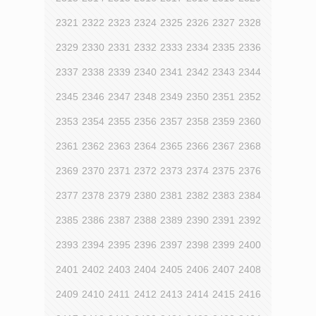
2321
2322
2323
2324
2325
2326
2327
2328
2329
2330
2331
2332
2333
2334
2335
2336
2337
2338
2339
2340
2341
2342
2343
2344
2345
2346
2347
2348
2349
2350
2351
2352
2353
2354
2355
2356
2357
2358
2359
2360
2361
2362
2363
2364
2365
2366
2367
2368
2369
2370
2371
2372
2373
2374
2375
2376
2377
2378
2379
2380
2381
2382
2383
2384
2385
2386
2387
2388
2389
2390
2391
2392
2393
2394
2395
2396
2397
2398
2399
2400
2401
2402
2403
2404
2405
2406
2407
2408
2409
2410
2411
2412
2413
2414
2415
2416