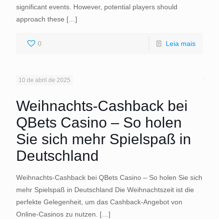
significant events. However, potential players should
approach these
[…]
0
Leia mais
10 de abril de 2025
Weihnachts-Cashback bei
QBets Casino – So holen
Sie sich mehr Spielspaß in
Deutschland
Weihnachts-Cashback bei QBets Casino – So holen Sie sich
mehr Spielspaß in Deutschland Die Weihnachtszeit ist die
perfekte Gelegenheit, um das Cashback‑Angebot von
Online‑Casinos zu nutzen.
[…]