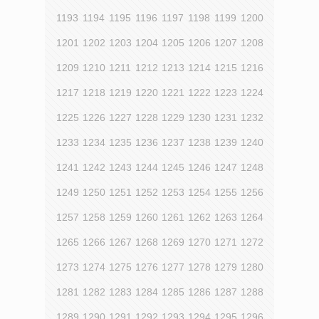
1193
1194
1195
1196
1197
1198
1199
1200
1201
1202
1203
1204
1205
1206
1207
1208
1209
1210
1211
1212
1213
1214
1215
1216
1217
1218
1219
1220
1221
1222
1223
1224
1225
1226
1227
1228
1229
1230
1231
1232
1233
1234
1235
1236
1237
1238
1239
1240
1241
1242
1243
1244
1245
1246
1247
1248
1249
1250
1251
1252
1253
1254
1255
1256
1257
1258
1259
1260
1261
1262
1263
1264
1265
1266
1267
1268
1269
1270
1271
1272
1273
1274
1275
1276
1277
1278
1279
1280
1281
1282
1283
1284
1285
1286
1287
1288
1289
1290
1291
1292
1293
1294
1295
1296