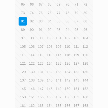
65
66
67
68
69
70
71
72
73
74
75
76
77
78
79
80
81
82
83
84
85
86
87
88
89
90
91
92
93
94
95
96
97
98
99
100
101
102
103
104
105
106
107
108
109
110
111
112
113
114
115
116
117
118
119
120
121
122
123
124
125
126
127
128
129
130
131
132
133
134
135
136
137
138
139
140
141
142
143
144
145
146
147
148
149
150
151
152
153
154
155
156
157
158
159
160
161
162
163
164
165
166
167
168