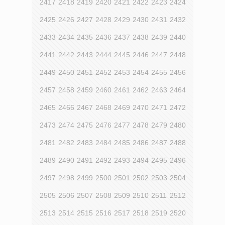
2417
2418
2419
2420
2421
2422
2423
2424
2425
2426
2427
2428
2429
2430
2431
2432
2433
2434
2435
2436
2437
2438
2439
2440
2441
2442
2443
2444
2445
2446
2447
2448
2449
2450
2451
2452
2453
2454
2455
2456
2457
2458
2459
2460
2461
2462
2463
2464
2465
2466
2467
2468
2469
2470
2471
2472
2473
2474
2475
2476
2477
2478
2479
2480
2481
2482
2483
2484
2485
2486
2487
2488
2489
2490
2491
2492
2493
2494
2495
2496
2497
2498
2499
2500
2501
2502
2503
2504
2505
2506
2507
2508
2509
2510
2511
2512
2513
2514
2515
2516
2517
2518
2519
2520