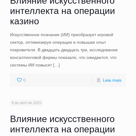
Влияние искусственного
интеллекта на операции
казино
Искусственное познание (ИИ) преобразует игровой
сектор, оптимизируя операции и повышая опыт
покровителя. В двадцать двадцать три, исследование
консалтинговой фирмы показало, что ожидается, что
системы ИИ повысят
[…]
0
Leia mais
9 de abril de 2025
Влияние искусственного
интеллекта на операции