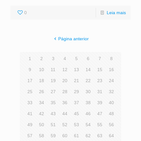
0
Leia mais
Página anterior
1
2
3
4
5
6
7
8
9
10
11
12
13
14
15
16
17
18
19
20
21
22
23
24
25
26
27
28
29
30
31
32
33
34
35
36
37
38
39
40
41
42
43
44
45
46
47
48
49
50
51
52
53
54
55
56
57
58
59
60
61
62
63
64