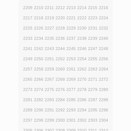
2209
2210
2211
2212
2213
2214
2215
2216
2217
2218
2219
2220
2221
2222
2223
2224
2225
2226
2227
2228
2229
2230
2231
2232
2233
2234
2235
2236
2237
2238
2239
2240
2241
2242
2243
2244
2245
2246
2247
2248
2249
2250
2251
2252
2253
2254
2255
2256
2257
2258
2259
2260
2261
2262
2263
2264
2265
2266
2267
2268
2269
2270
2271
2272
2273
2274
2275
2276
2277
2278
2279
2280
2281
2282
2283
2284
2285
2286
2287
2288
2289
2290
2291
2292
2293
2294
2295
2296
2297
2298
2299
2300
2301
2302
2303
2304
2305
2306
2307
2308
2309
2310
2311
2312