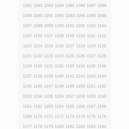
1081
1082
1083
1084
1085
1086
1087
1088
1089
1090
1091
1092
1093
1094
1095
1096
1097
1098
1099
1100
1101
1102
1103
1104
1105
1106
1107
1108
1109
1110
1111
1112
1113
1114
1115
1116
1117
1118
1119
1120
1121
1122
1123
1124
1125
1126
1127
1128
1129
1130
1131
1132
1133
1134
1135
1136
1137
1138
1139
1140
1141
1142
1143
1144
1145
1146
1147
1148
1149
1150
1151
1152
1153
1154
1155
1156
1157
1158
1159
1160
1161
1162
1163
1164
1165
1166
1167
1168
1169
1170
1171
1172
1173
1174
1175
1176
1177
1178
1179
1180
1181
1182
1183
1184