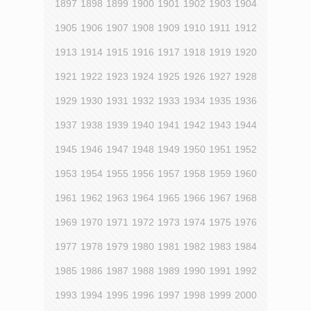
1897
1898
1899
1900
1901
1902
1903
1904
1905
1906
1907
1908
1909
1910
1911
1912
1913
1914
1915
1916
1917
1918
1919
1920
1921
1922
1923
1924
1925
1926
1927
1928
1929
1930
1931
1932
1933
1934
1935
1936
1937
1938
1939
1940
1941
1942
1943
1944
1945
1946
1947
1948
1949
1950
1951
1952
1953
1954
1955
1956
1957
1958
1959
1960
1961
1962
1963
1964
1965
1966
1967
1968
1969
1970
1971
1972
1973
1974
1975
1976
1977
1978
1979
1980
1981
1982
1983
1984
1985
1986
1987
1988
1989
1990
1991
1992
1993
1994
1995
1996
1997
1998
1999
2000