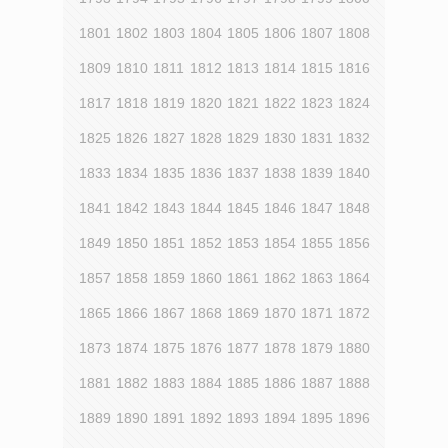
1801
1802
1803
1804
1805
1806
1807
1808
1809
1810
1811
1812
1813
1814
1815
1816
1817
1818
1819
1820
1821
1822
1823
1824
1825
1826
1827
1828
1829
1830
1831
1832
1833
1834
1835
1836
1837
1838
1839
1840
1841
1842
1843
1844
1845
1846
1847
1848
1849
1850
1851
1852
1853
1854
1855
1856
1857
1858
1859
1860
1861
1862
1863
1864
1865
1866
1867
1868
1869
1870
1871
1872
1873
1874
1875
1876
1877
1878
1879
1880
1881
1882
1883
1884
1885
1886
1887
1888
1889
1890
1891
1892
1893
1894
1895
1896