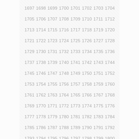
1697
1698
1699
1700
1701
1702
1703
1704
1705
1706
1707
1708
1709
1710
1711
1712
1713
1714
1715
1716
1717
1718
1719
1720
1721
1722
1723
1724
1725
1726
1727
1728
1729
1730
1731
1732
1733
1734
1735
1736
1737
1738
1739
1740
1741
1742
1743
1744
1745
1746
1747
1748
1749
1750
1751
1752
1753
1754
1755
1756
1757
1758
1759
1760
1761
1762
1763
1764
1765
1766
1767
1768
1769
1770
1771
1772
1773
1774
1775
1776
1777
1778
1779
1780
1781
1782
1783
1784
1785
1786
1787
1788
1789
1790
1791
1792
1793
1794
1795
1796
1797
1798
1799
1800