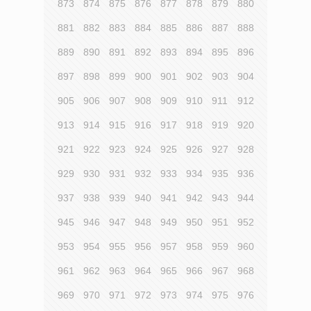
873
874
875
876
877
878
879
880
881
882
883
884
885
886
887
888
889
890
891
892
893
894
895
896
897
898
899
900
901
902
903
904
905
906
907
908
909
910
911
912
913
914
915
916
917
918
919
920
921
922
923
924
925
926
927
928
929
930
931
932
933
934
935
936
937
938
939
940
941
942
943
944
945
946
947
948
949
950
951
952
953
954
955
956
957
958
959
960
961
962
963
964
965
966
967
968
969
970
971
972
973
974
975
976