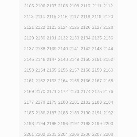
2105
2106
2107
2108
2109
2110
2111
2112
2113
2114
2115
2116
2117
2118
2119
2120
2121
2122
2123
2124
2125
2126
2127
2128
2129
2130
2131
2132
2133
2134
2135
2136
2137
2138
2139
2140
2141
2142
2143
2144
2145
2146
2147
2148
2149
2150
2151
2152
2153
2154
2155
2156
2157
2158
2159
2160
2161
2162
2163
2164
2165
2166
2167
2168
2169
2170
2171
2172
2173
2174
2175
2176
2177
2178
2179
2180
2181
2182
2183
2184
2185
2186
2187
2188
2189
2190
2191
2192
2193
2194
2195
2196
2197
2198
2199
2200
2201
2202
2203
2204
2205
2206
2207
2208