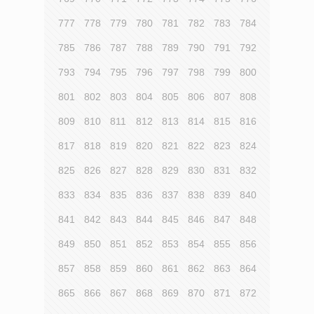
777
778
779
780
781
782
783
784
785
786
787
788
789
790
791
792
793
794
795
796
797
798
799
800
801
802
803
804
805
806
807
808
809
810
811
812
813
814
815
816
817
818
819
820
821
822
823
824
825
826
827
828
829
830
831
832
833
834
835
836
837
838
839
840
841
842
843
844
845
846
847
848
849
850
851
852
853
854
855
856
857
858
859
860
861
862
863
864
865
866
867
868
869
870
871
872