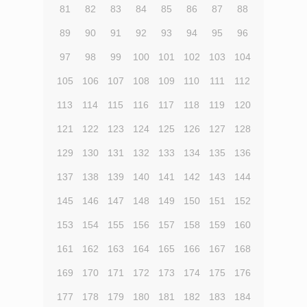
81
82
83
84
85
86
87
88
89
90
91
92
93
94
95
96
97
98
99
100
101
102
103
104
105
106
107
108
109
110
111
112
113
114
115
116
117
118
119
120
121
122
123
124
125
126
127
128
129
130
131
132
133
134
135
136
137
138
139
140
141
142
143
144
145
146
147
148
149
150
151
152
153
154
155
156
157
158
159
160
161
162
163
164
165
166
167
168
169
170
171
172
173
174
175
176
177
178
179
180
181
182
183
184