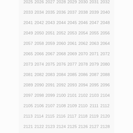
2025
2026
2027
2028
2029
2030
2031
2032
2033
2034
2035
2036
2037
2038
2039
2040
2041
2042
2043
2044
2045
2046
2047
2048
2049
2050
2051
2052
2053
2054
2055
2056
2057
2058
2059
2060
2061
2062
2063
2064
2065
2066
2067
2068
2069
2070
2071
2072
2073
2074
2075
2076
2077
2078
2079
2080
2081
2082
2083
2084
2085
2086
2087
2088
2089
2090
2091
2092
2093
2094
2095
2096
2097
2098
2099
2100
2101
2102
2103
2104
2105
2106
2107
2108
2109
2110
2111
2112
2113
2114
2115
2116
2117
2118
2119
2120
2121
2122
2123
2124
2125
2126
2127
2128