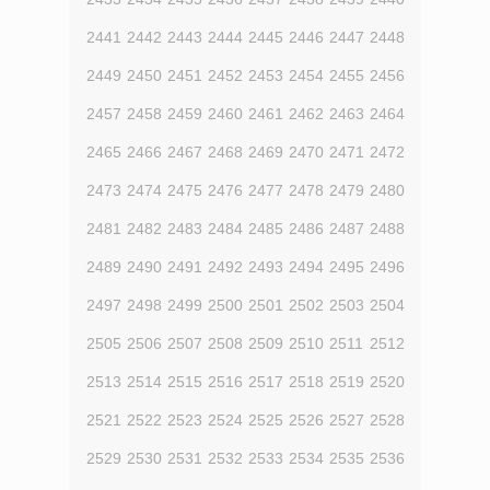
2441
2442
2443
2444
2445
2446
2447
2448
2449
2450
2451
2452
2453
2454
2455
2456
2457
2458
2459
2460
2461
2462
2463
2464
2465
2466
2467
2468
2469
2470
2471
2472
2473
2474
2475
2476
2477
2478
2479
2480
2481
2482
2483
2484
2485
2486
2487
2488
2489
2490
2491
2492
2493
2494
2495
2496
2497
2498
2499
2500
2501
2502
2503
2504
2505
2506
2507
2508
2509
2510
2511
2512
2513
2514
2515
2516
2517
2518
2519
2520
2521
2522
2523
2524
2525
2526
2527
2528
2529
2530
2531
2532
2533
2534
2535
2536