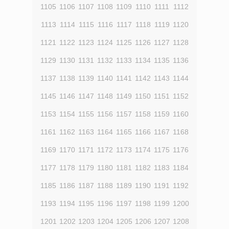
1105
1106
1107
1108
1109
1110
1111
1112
1113
1114
1115
1116
1117
1118
1119
1120
1121
1122
1123
1124
1125
1126
1127
1128
1129
1130
1131
1132
1133
1134
1135
1136
1137
1138
1139
1140
1141
1142
1143
1144
1145
1146
1147
1148
1149
1150
1151
1152
1153
1154
1155
1156
1157
1158
1159
1160
1161
1162
1163
1164
1165
1166
1167
1168
1169
1170
1171
1172
1173
1174
1175
1176
1177
1178
1179
1180
1181
1182
1183
1184
1185
1186
1187
1188
1189
1190
1191
1192
1193
1194
1195
1196
1197
1198
1199
1200
1201
1202
1203
1204
1205
1206
1207
1208