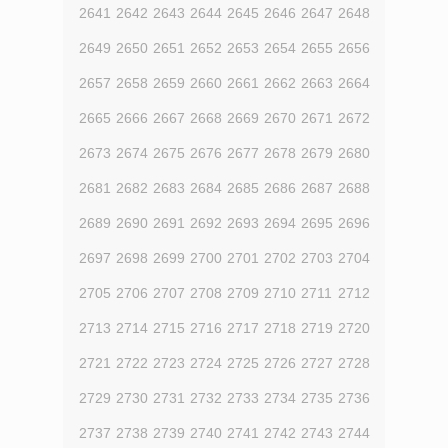
2641
2642
2643
2644
2645
2646
2647
2648
2649
2650
2651
2652
2653
2654
2655
2656
2657
2658
2659
2660
2661
2662
2663
2664
2665
2666
2667
2668
2669
2670
2671
2672
2673
2674
2675
2676
2677
2678
2679
2680
2681
2682
2683
2684
2685
2686
2687
2688
2689
2690
2691
2692
2693
2694
2695
2696
2697
2698
2699
2700
2701
2702
2703
2704
2705
2706
2707
2708
2709
2710
2711
2712
2713
2714
2715
2716
2717
2718
2719
2720
2721
2722
2723
2724
2725
2726
2727
2728
2729
2730
2731
2732
2733
2734
2735
2736
2737
2738
2739
2740
2741
2742
2743
2744