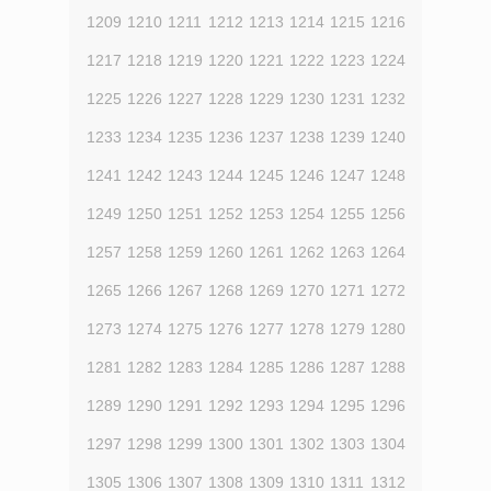
1209
1210
1211
1212
1213
1214
1215
1216
1217
1218
1219
1220
1221
1222
1223
1224
1225
1226
1227
1228
1229
1230
1231
1232
1233
1234
1235
1236
1237
1238
1239
1240
1241
1242
1243
1244
1245
1246
1247
1248
1249
1250
1251
1252
1253
1254
1255
1256
1257
1258
1259
1260
1261
1262
1263
1264
1265
1266
1267
1268
1269
1270
1271
1272
1273
1274
1275
1276
1277
1278
1279
1280
1281
1282
1283
1284
1285
1286
1287
1288
1289
1290
1291
1292
1293
1294
1295
1296
1297
1298
1299
1300
1301
1302
1303
1304
1305
1306
1307
1308
1309
1310
1311
1312