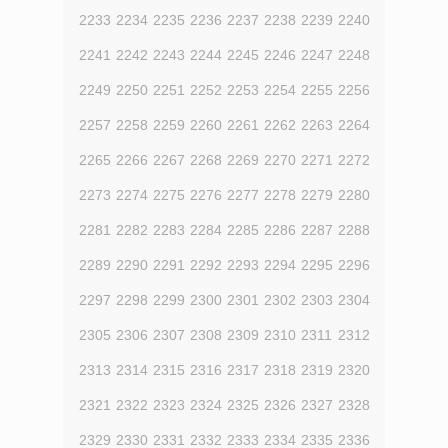
2233
2234
2235
2236
2237
2238
2239
2240
2241
2242
2243
2244
2245
2246
2247
2248
2249
2250
2251
2252
2253
2254
2255
2256
2257
2258
2259
2260
2261
2262
2263
2264
2265
2266
2267
2268
2269
2270
2271
2272
2273
2274
2275
2276
2277
2278
2279
2280
2281
2282
2283
2284
2285
2286
2287
2288
2289
2290
2291
2292
2293
2294
2295
2296
2297
2298
2299
2300
2301
2302
2303
2304
2305
2306
2307
2308
2309
2310
2311
2312
2313
2314
2315
2316
2317
2318
2319
2320
2321
2322
2323
2324
2325
2326
2327
2328
2329
2330
2331
2332
2333
2334
2335
2336