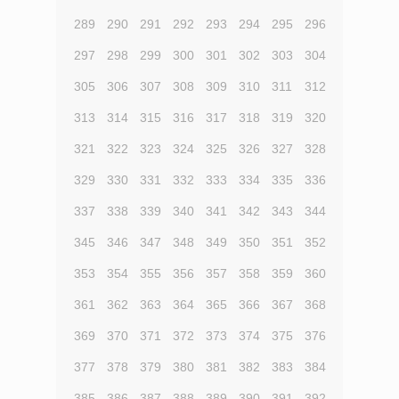
289
290
291
292
293
294
295
296
297
298
299
300
301
302
303
304
305
306
307
308
309
310
311
312
313
314
315
316
317
318
319
320
321
322
323
324
325
326
327
328
329
330
331
332
333
334
335
336
337
338
339
340
341
342
343
344
345
346
347
348
349
350
351
352
353
354
355
356
357
358
359
360
361
362
363
364
365
366
367
368
369
370
371
372
373
374
375
376
377
378
379
380
381
382
383
384
385
386
387
388
389
390
391
392