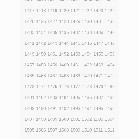
1417
1418
1419
1420
1421
1422
1423
1424
1425
1426
1427
1428
1429
1430
1431
1432
1433
1434
1435
1436
1437
1438
1439
1440
1441
1442
1443
1444
1445
1446
1447
1448
1449
1450
1451
1452
1453
1454
1455
1456
1457
1458
1459
1460
1461
1462
1463
1464
1465
1466
1467
1468
1469
1470
1471
1472
1473
1474
1475
1476
1477
1478
1479
1480
1481
1482
1483
1484
1485
1486
1487
1488
1489
1490
1491
1492
1493
1494
1495
1496
1497
1498
1499
1500
1501
1502
1503
1504
1505
1506
1507
1508
1509
1510
1511
1512