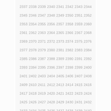
2337
2338
2339
2340
2341
2342
2343
2344
2345
2346
2347
2348
2349
2350
2351
2352
2353
2354
2355
2356
2357
2358
2359
2360
2361
2362
2363
2364
2365
2366
2367
2368
2369
2370
2371
2372
2373
2374
2375
2376
2377
2378
2379
2380
2381
2382
2383
2384
2385
2386
2387
2388
2389
2390
2391
2392
2393
2394
2395
2396
2397
2398
2399
2400
2401
2402
2403
2404
2405
2406
2407
2408
2409
2410
2411
2412
2413
2414
2415
2416
2417
2418
2419
2420
2421
2422
2423
2424
2425
2426
2427
2428
2429
2430
2431
2432
2433
2434
2435
2436
2437
2438
2439
2440