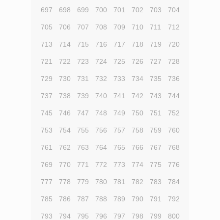
697
698
699
700
701
702
703
704
705
706
707
708
709
710
711
712
713
714
715
716
717
718
719
720
721
722
723
724
725
726
727
728
729
730
731
732
733
734
735
736
737
738
739
740
741
742
743
744
745
746
747
748
749
750
751
752
753
754
755
756
757
758
759
760
761
762
763
764
765
766
767
768
769
770
771
772
773
774
775
776
777
778
779
780
781
782
783
784
785
786
787
788
789
790
791
792
793
794
795
796
797
798
799
800