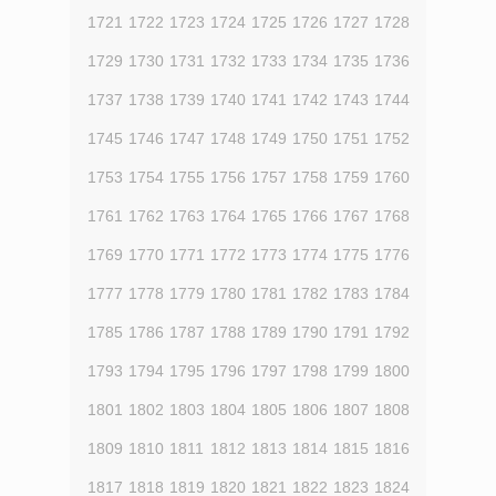
1721
1722
1723
1724
1725
1726
1727
1728
1729
1730
1731
1732
1733
1734
1735
1736
1737
1738
1739
1740
1741
1742
1743
1744
1745
1746
1747
1748
1749
1750
1751
1752
1753
1754
1755
1756
1757
1758
1759
1760
1761
1762
1763
1764
1765
1766
1767
1768
1769
1770
1771
1772
1773
1774
1775
1776
1777
1778
1779
1780
1781
1782
1783
1784
1785
1786
1787
1788
1789
1790
1791
1792
1793
1794
1795
1796
1797
1798
1799
1800
1801
1802
1803
1804
1805
1806
1807
1808
1809
1810
1811
1812
1813
1814
1815
1816
1817
1818
1819
1820
1821
1822
1823
1824