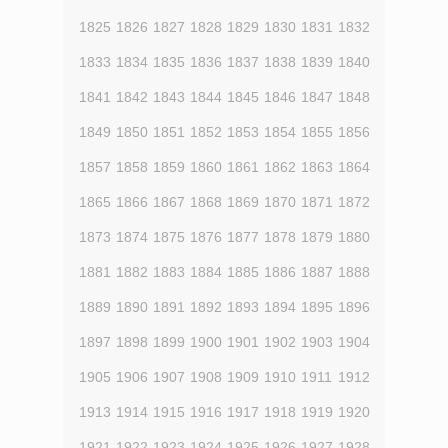
1825
1826
1827
1828
1829
1830
1831
1832
1833
1834
1835
1836
1837
1838
1839
1840
1841
1842
1843
1844
1845
1846
1847
1848
1849
1850
1851
1852
1853
1854
1855
1856
1857
1858
1859
1860
1861
1862
1863
1864
1865
1866
1867
1868
1869
1870
1871
1872
1873
1874
1875
1876
1877
1878
1879
1880
1881
1882
1883
1884
1885
1886
1887
1888
1889
1890
1891
1892
1893
1894
1895
1896
1897
1898
1899
1900
1901
1902
1903
1904
1905
1906
1907
1908
1909
1910
1911
1912
1913
1914
1915
1916
1917
1918
1919
1920
1921
1922
1923
1924
1925
1926
1927
1928