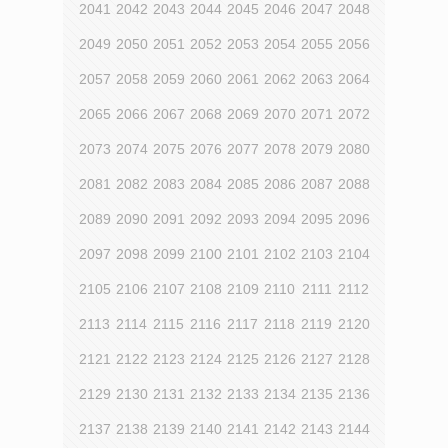
2041
2042
2043
2044
2045
2046
2047
2048
2049
2050
2051
2052
2053
2054
2055
2056
2057
2058
2059
2060
2061
2062
2063
2064
2065
2066
2067
2068
2069
2070
2071
2072
2073
2074
2075
2076
2077
2078
2079
2080
2081
2082
2083
2084
2085
2086
2087
2088
2089
2090
2091
2092
2093
2094
2095
2096
2097
2098
2099
2100
2101
2102
2103
2104
2105
2106
2107
2108
2109
2110
2111
2112
2113
2114
2115
2116
2117
2118
2119
2120
2121
2122
2123
2124
2125
2126
2127
2128
2129
2130
2131
2132
2133
2134
2135
2136
2137
2138
2139
2140
2141
2142
2143
2144