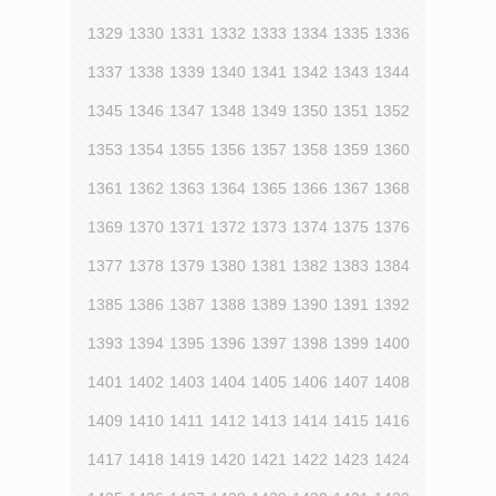
1329
1330
1331
1332
1333
1334
1335
1336
1337
1338
1339
1340
1341
1342
1343
1344
1345
1346
1347
1348
1349
1350
1351
1352
1353
1354
1355
1356
1357
1358
1359
1360
1361
1362
1363
1364
1365
1366
1367
1368
1369
1370
1371
1372
1373
1374
1375
1376
1377
1378
1379
1380
1381
1382
1383
1384
1385
1386
1387
1388
1389
1390
1391
1392
1393
1394
1395
1396
1397
1398
1399
1400
1401
1402
1403
1404
1405
1406
1407
1408
1409
1410
1411
1412
1413
1414
1415
1416
1417
1418
1419
1420
1421
1422
1423
1424