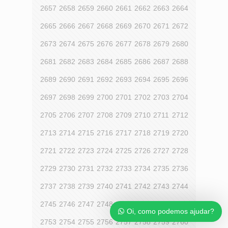
2657
2658
2659
2660
2661
2662
2663
2664
2665
2666
2667
2668
2669
2670
2671
2672
2673
2674
2675
2676
2677
2678
2679
2680
2681
2682
2683
2684
2685
2686
2687
2688
2689
2690
2691
2692
2693
2694
2695
2696
2697
2698
2699
2700
2701
2702
2703
2704
2705
2706
2707
2708
2709
2710
2711
2712
2713
2714
2715
2716
2717
2718
2719
2720
2721
2722
2723
2724
2725
2726
2727
2728
2729
2730
2731
2732
2733
2734
2735
2736
2737
2738
2739
2740
2741
2742
2743
2744
2745
2746
2747
2748
2749
2750
2751
2752
Oi, como podemos ajudar?
2753
2754
2755
2756
2757
2758
2759
2760