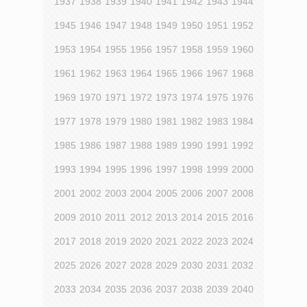
1937
1938
1939
1940
1941
1942
1943
1944
1945
1946
1947
1948
1949
1950
1951
1952
1953
1954
1955
1956
1957
1958
1959
1960
1961
1962
1963
1964
1965
1966
1967
1968
1969
1970
1971
1972
1973
1974
1975
1976
1977
1978
1979
1980
1981
1982
1983
1984
1985
1986
1987
1988
1989
1990
1991
1992
1993
1994
1995
1996
1997
1998
1999
2000
2001
2002
2003
2004
2005
2006
2007
2008
2009
2010
2011
2012
2013
2014
2015
2016
2017
2018
2019
2020
2021
2022
2023
2024
2025
2026
2027
2028
2029
2030
2031
2032
2033
2034
2035
2036
2037
2038
2039
2040