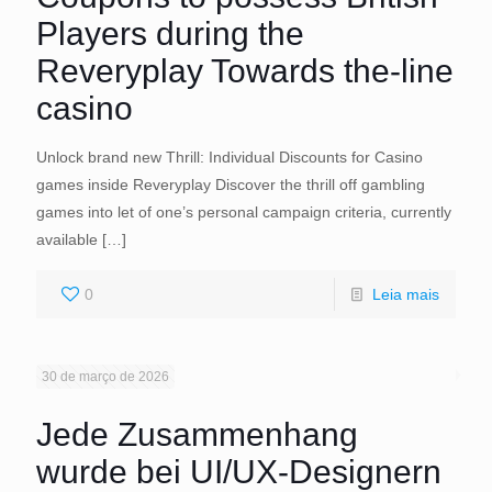
Players during the
Reveryplay Towards the-line
casino
Unlock brand new Thrill: Individual Discounts for Casino
games inside Reveryplay Discover the thrill off gambling
games into let of one’s personal campaign criteria, currently
available
[…]
0
Leia mais
30 de março de 2026
Jede Zusammenhang
wurde bei UI/UX-Designern