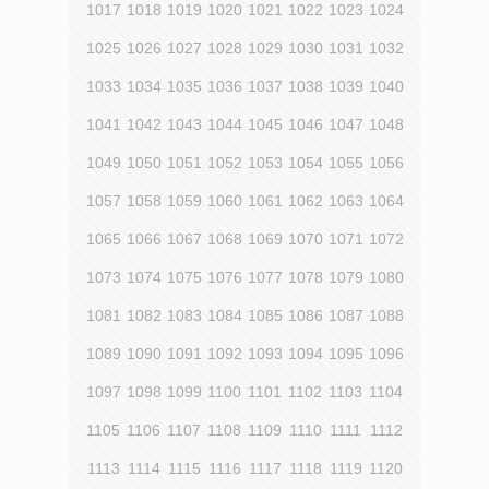
1017
1018
1019
1020
1021
1022
1023
1024
1025
1026
1027
1028
1029
1030
1031
1032
1033
1034
1035
1036
1037
1038
1039
1040
1041
1042
1043
1044
1045
1046
1047
1048
1049
1050
1051
1052
1053
1054
1055
1056
1057
1058
1059
1060
1061
1062
1063
1064
1065
1066
1067
1068
1069
1070
1071
1072
1073
1074
1075
1076
1077
1078
1079
1080
1081
1082
1083
1084
1085
1086
1087
1088
1089
1090
1091
1092
1093
1094
1095
1096
1097
1098
1099
1100
1101
1102
1103
1104
1105
1106
1107
1108
1109
1110
1111
1112
1113
1114
1115
1116
1117
1118
1119
1120