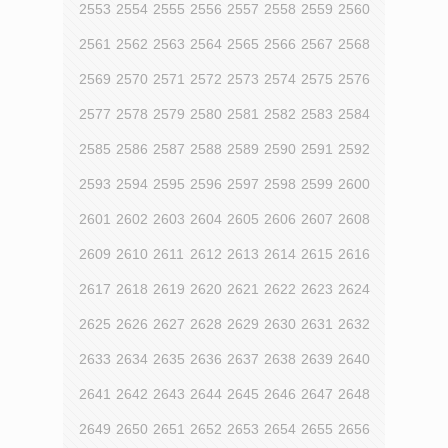
2553
2554
2555
2556
2557
2558
2559
2560
2561
2562
2563
2564
2565
2566
2567
2568
2569
2570
2571
2572
2573
2574
2575
2576
2577
2578
2579
2580
2581
2582
2583
2584
2585
2586
2587
2588
2589
2590
2591
2592
2593
2594
2595
2596
2597
2598
2599
2600
2601
2602
2603
2604
2605
2606
2607
2608
2609
2610
2611
2612
2613
2614
2615
2616
2617
2618
2619
2620
2621
2622
2623
2624
2625
2626
2627
2628
2629
2630
2631
2632
2633
2634
2635
2636
2637
2638
2639
2640
2641
2642
2643
2644
2645
2646
2647
2648
2649
2650
2651
2652
2653
2654
2655
2656