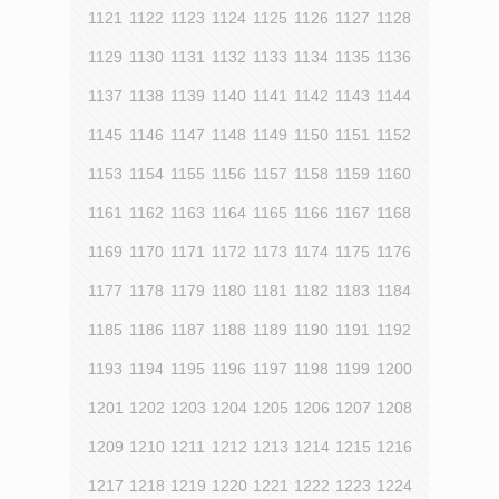
1121
1122
1123
1124
1125
1126
1127
1128
1129
1130
1131
1132
1133
1134
1135
1136
1137
1138
1139
1140
1141
1142
1143
1144
1145
1146
1147
1148
1149
1150
1151
1152
1153
1154
1155
1156
1157
1158
1159
1160
1161
1162
1163
1164
1165
1166
1167
1168
1169
1170
1171
1172
1173
1174
1175
1176
1177
1178
1179
1180
1181
1182
1183
1184
1185
1186
1187
1188
1189
1190
1191
1192
1193
1194
1195
1196
1197
1198
1199
1200
1201
1202
1203
1204
1205
1206
1207
1208
1209
1210
1211
1212
1213
1214
1215
1216
1217
1218
1219
1220
1221
1222
1223
1224