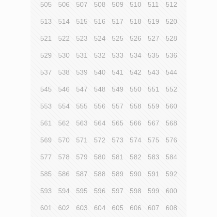
505
506
507
508
509
510
511
512
513
514
515
516
517
518
519
520
521
522
523
524
525
526
527
528
529
530
531
532
533
534
535
536
537
538
539
540
541
542
543
544
545
546
547
548
549
550
551
552
553
554
555
556
557
558
559
560
561
562
563
564
565
566
567
568
569
570
571
572
573
574
575
576
577
578
579
580
581
582
583
584
585
586
587
588
589
590
591
592
593
594
595
596
597
598
599
600
601
602
603
604
605
606
607
608