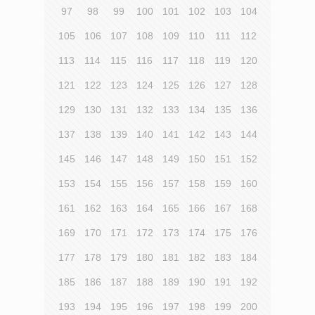
97
98
99
100
101
102
103
104
105
106
107
108
109
110
111
112
113
114
115
116
117
118
119
120
121
122
123
124
125
126
127
128
129
130
131
132
133
134
135
136
137
138
139
140
141
142
143
144
145
146
147
148
149
150
151
152
153
154
155
156
157
158
159
160
161
162
163
164
165
166
167
168
169
170
171
172
173
174
175
176
177
178
179
180
181
182
183
184
185
186
187
188
189
190
191
192
193
194
195
196
197
198
199
200