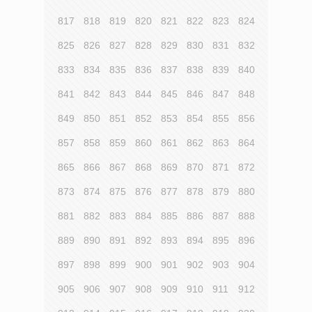
817
818
819
820
821
822
823
824
825
826
827
828
829
830
831
832
833
834
835
836
837
838
839
840
841
842
843
844
845
846
847
848
849
850
851
852
853
854
855
856
857
858
859
860
861
862
863
864
865
866
867
868
869
870
871
872
873
874
875
876
877
878
879
880
881
882
883
884
885
886
887
888
889
890
891
892
893
894
895
896
897
898
899
900
901
902
903
904
905
906
907
908
909
910
911
912